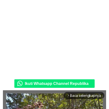
Ikuti Whatsapp Channel Republika
Baca selengkapnya
arrow_forward_ios