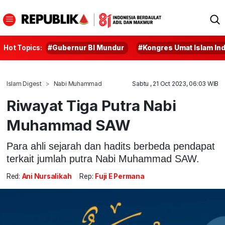
Hot Topics:
#Gubernur BI Mundur
#Kongres Umat Islam In
Islam Digest
Nabi Muhammad
Sabtu , 21 Oct 2023, 06:03 WIB
Riwayat Tiga Putra Nabi
Muhammad SAW
Para ahli sejarah dan hadits berbeda pendapat
terkait jumlah putra Nabi Muhammad SAW.
Red:
Ani Nursalikah
Rep:
Fuji E Permana