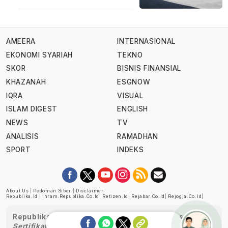
AMEERA
INTERNASIONAL
EKONOMI SYARIAH
TEKNO
SKOR
BISNIS FINANSIAL
KHAZANAH
ESGNOW
IQRA
VISUAL
ISLAM DIGEST
ENGLISH
NEWS
TV
ANALISIS
RAMADHAN
SPORT
INDEKS
About Us
|
Pedoman Siber
|
Disclaimer
Republika.id
|
Ihram.republika.co.id
|
Retizen.id
|
Rejabar.co.id
|
Rejogja.co.id
|
Republika telah diverifikasi oleh Dewan Pers
Sertifikat Nomor 1058/DP-Verifikasi/K/XII/2022