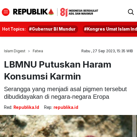
Hot Topics:
#Gubernur BI Mundur
#Kongres Umat Islam In
Islam Digest
Fatwa
Rabu , 27 Sep 2023, 15:35 WIB
LBMNU Putuskan Haram
Konsumsi Karmin
Serangga yang menjadi asal pigmen tersebut
dibudidayakan di negara-negara Eropa
Red:
Republika.id
Rep:
republika.id