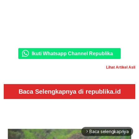
Ikuti Whatsapp Channel Republika
Lihat Artikel Asli
Baca Selengkapnya di republika.id
Baca selengkapnya
arrow_forward_ios