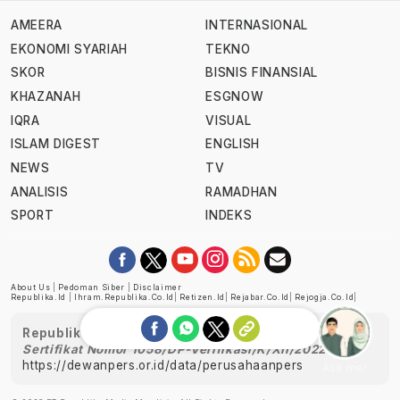
AMEERA
INTERNASIONAL
EKONOMI SYARIAH
TEKNO
SKOR
BISNIS FINANSIAL
KHAZANAH
ESGNOW
IQRA
VISUAL
ISLAM DIGEST
ENGLISH
NEWS
TV
ANALISIS
RAMADHAN
SPORT
INDEKS
About Us
|
Pedoman Siber
|
Disclaimer
Republika.id
|
Ihram.republika.co.id
|
Retizen.id
|
Rejabar.co.id
|
Rejogja.co.id
|
Republika telah diverifikasi oleh Dewan Pers
Sertifikat Nomor 1058/DP-Verifikasi/K/XII/2022
https://dewanpers.or.id/data/perusahaanpers
Ask me!