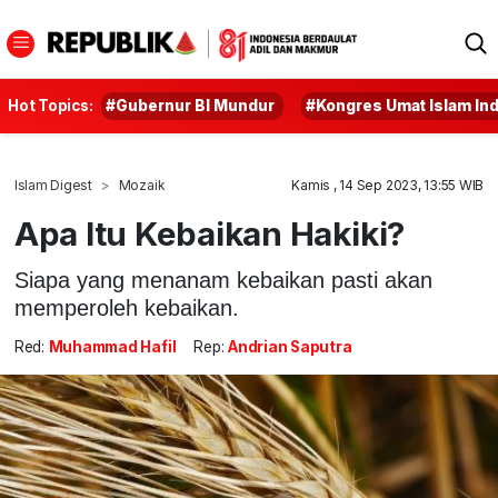
Hot Topics:
#Gubernur BI Mundur
#Kongres Umat Islam In
Islam Digest
Mozaik
Kamis , 14 Sep 2023, 13:55 WIB
Apa Itu Kebaikan Hakiki?
Siapa yang menanam kebaikan pasti akan
memperoleh kebaikan.
Red:
Muhammad Hafil
Rep:
Andrian Saputra