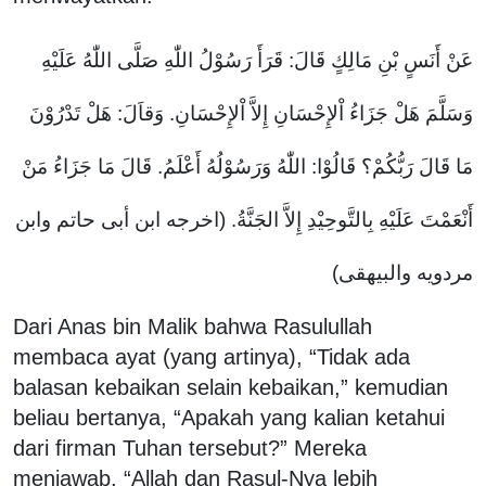
عَنْ أَنَسٍ بْنِ مَالِكٍ قَالَ: قَرَأَ رَسُوْلُ اللّٰهِ صَلَّى اللّٰهُ عَلَيْهِ
وَسَلَّمَ هَلْ جَزَاءُ اْلإِحْسَانِ إِلاَّ اْلإِحْسَانِ. وَقاَلَ: هَلْ تَدْرُوْنَ
مَا قَالَ رَبُّكُمْ؟ قَالُوْا: اللّٰهُ وَرَسُوْلُهُ أَعْلَمُ. قَالَ مَا جَزَاءُ مَنْ
أَنْعَمْتَ عَلَيْهِ بِالتَّوحِيْدِ إِلاَّ الجَنَّةُ. (اخرجه ابن أبى حاتم وابن
مردويه والبيهقى)
Dari Anas bin Malik bahwa Rasulullah
membaca ayat (yang artinya), “Tidak ada
balasan kebaikan selain kebaikan,” kemudian
beliau bertanya, “Apakah yang kalian ketahui
dari firman Tuhan tersebut?” Mereka
menjawab, “Allah dan Rasul-Nya lebih