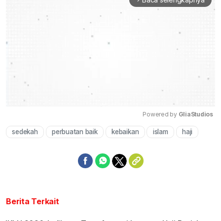
Powered by 
GliaStudios
sedekah
perbuatan baik
kebaikan
islam
haji
Mute
Berita Terkait