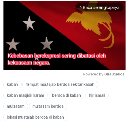
Baca selengkapnya
arrow_forward_ios
Powered by 
GliaStudios
kabah
tempat mustajab berdoa sekitar kabah
Mute
kabah masjidil haram
berdoa di kabah
hijr ismail
mulzatam
multazam berdoa
lokasi mustajab berdoa di kabah