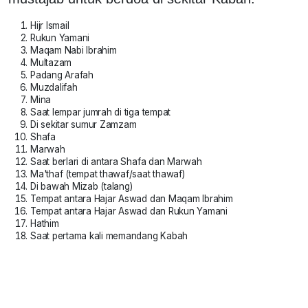
Hijr Ismail
Rukun Yamani
Maqam Nabi Ibrahim
Multazam
Padang Arafah
Muzdalifah
Mina
Saat lempar jumrah di tiga tempat
Di sekitar sumur Zamzam
Shafa
Marwah
Saat berlari di antara Shafa dan Marwah
Ma'thaf (tempat thawaf/saat thawaf)
Di bawah Mizab (talang)
Tempat antara Hajar Aswad dan Maqam Ibrahim
Tempat antara Hajar Aswad dan Rukun Yamani
Hathim
Saat pertama kali memandang Kabah