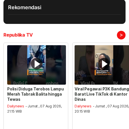
Rekomendasi
>
Republika TV
Polisi Diduga Terobos Lampu
Viral Pegawai P3K Bandung
Merah Tabrak Balita hingga
Barat Live TikTok di Kantor
Tewas
Dinas
Dailynews
- Jumat , 07 Aug 2026,
Dailynews
- Jumat , 07 Aug 2026
21:15 WIB
20:15 WIB