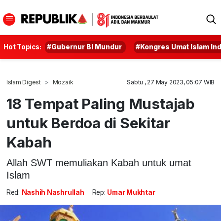
Hot Topics:
#Gubernur BI Mundur
#Kongres Umat Islam In
Islam Digest
Mozaik
Sabtu , 27 May 2023, 05:07 WIB
18 Tempat Paling Mustajab
untuk Berdoa di Sekitar
Kabah
Allah SWT memuliakan Kabah untuk umat
Islam
Red:
Nashih Nashrullah
Rep:
Umar Mukhtar