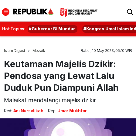
Hot Topics:
#Gubernur BI Mundur
#Kongres Umat Islam In
Islam Digest
Mozaik
Rabu , 10 May 2023, 05:10 WIB
Keutamaan Majelis Dzikir:
Pendosa yang Lewat Lalu
Duduk Pun Diampuni Allah
Malaikat mendatangi majelis dzikir.
Red:
Ani Nursalikah
Rep:
Umar Mukhtar