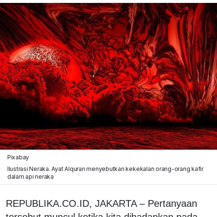
Pixabay
Ilustrasi Neraka. Ayat Alquran menyebutkan kekekalan orang-orang kafir
dalam api neraka
REPUBLIKA.CO.ID, JAKARTA – Pertanyaan
tersebut muncul ketika kita dihadapkan pada