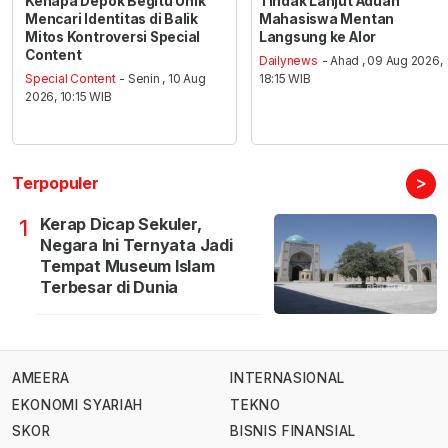
Kenapa Depok Begitu Unik
Tindak Lanjut Aduan
Mencari Identitas di Balik
Mahasiswa Mentan
Mitos Kontroversi Special
Langsung ke Alor
Content
Dailynews
- Ahad , 09 Aug 2026,
Special Content
- Senin , 10 Aug
18:15 WIB
2026, 10:15 WIB
>
Terpopuler
Kerap Dicap Sekuler,
1
Negara Ini Ternyata Jadi
Tempat Museum Islam
Terbesar di Dunia
AMEERA
INTERNASIONAL
EKONOMI SYARIAH
TEKNO
SKOR
BISNIS FINANSIAL