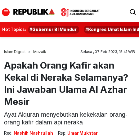
Hot Topics:
#Gubernur BI Mundur
#Kongres Umat Islam In
Islam Digest
Mozaik
Selasa , 07 Feb 2023, 15:41 WIB
Apakah Orang Kafir akan
Kekal di Neraka Selamanya?
Ini Jawaban Ulama Al Azhar
Mesir
Ayat Alquran menyebutkan kekekalan orang-
orang kafir dalam api neraka
Red:
Nashih Nashrullah
Rep:
Umar Mukhtar