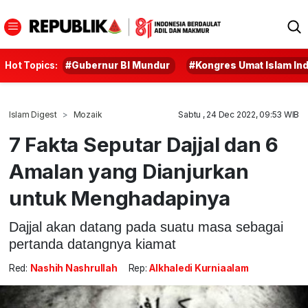
Hot Topics:
#Gubernur BI Mundur
#Kongres Umat Islam In
Islam Digest
Mozaik
Sabtu , 24 Dec 2022, 09:53 WIB
7 Fakta Seputar Dajjal dan 6
Amalan yang Dianjurkan
untuk Menghadapinya
Dajjal akan datang pada suatu masa sebagai
pertanda datangnya kiamat
Red:
Nashih Nashrullah
Rep:
Alkhaledi Kurniaalam