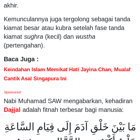
akhir.
Kemunculannya juga tergolong sebagai tanda
kiamat besar atau kubra setelah fase tanda
kiamat
sughra
(kecil) dan
wustha
(pertengahan).
Baca Juga :
Keindahan Islam Memikat Hati Jayina Chan, Mualaf
Cantik Asal Singapura Ini
Sponsored
Nabi Muhamad SAW mengabarkan, kehadiran
Dajjal
adalah fitnah terbesar bagi manusia:
مَا بَيْنَ خَلْقِ آدَمَ إِلَى قِيَامِ السَّاعَةِ