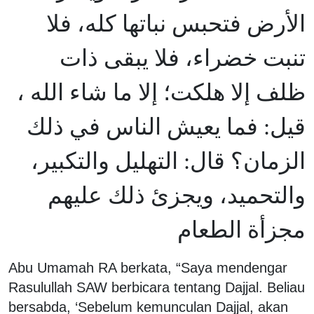
الأرض فتحبس نباتها كله، فلا
تنبت خضراء، فلا يبقى ذات
ظلف إلا هلكت؛ إلا ما شاء الله ،
قيل: فما يعيش الناس في ذلك
الزمان؟ قال: التهليل والتكبير،
والتحميد، ويجزئ ذلك عليهم
مجزأة الطعام
Abu Umamah RA berkata, “Saya mendengar
Rasulullah SAW berbicara tentang Dajjal. Beliau
bersabda, ‘Sebelum kemunculan Dajjal, akan