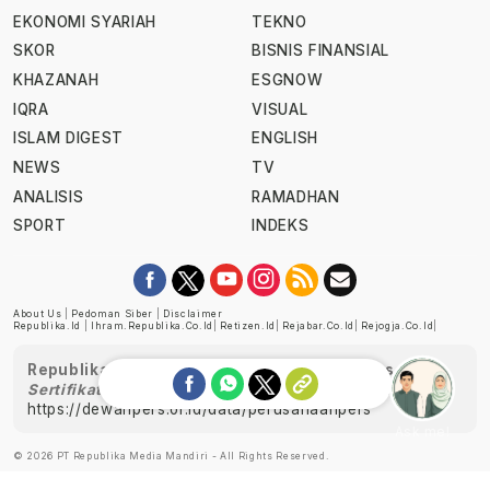
EKONOMI SYARIAH
TEKNO
SKOR
BISNIS FINANSIAL
KHAZANAH
ESGNOW
IQRA
VISUAL
ISLAM DIGEST
ENGLISH
NEWS
TV
ANALISIS
RAMADHAN
SPORT
INDEKS
About Us
|
Pedoman Siber
|
Disclaimer
Republika.id
|
Ihram.republika.co.id
|
Retizen.id
|
Rejabar.co.id
|
Rejogja.co.id
|
Republika telah diverifikasi oleh Dewan Pers
Sertifikat Nomor 1058/DP-Verifikasi/K/XII/2022
https://dewanpers.or.id/data/perusahaanpers
Ask me!
© 2026 PT Republika Media Mandiri - All Rights Reserved.