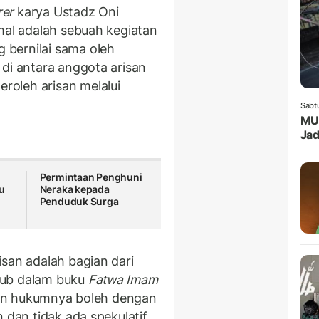
rer
karya Ustadz Oni
mal adalah sebuah kegiatan
bernilai sama oleh
 di antara anggota arisan
oleh arisan melalui
Sabt
MUI
Jad
Permintaan Penghuni
bu
Neraka kepada
Penduduk Surga
san adalah bagian dari
qub dalam buku
Fatwa Imam
an hukumnya boleh dengan
 dan tidak ada spekulatif