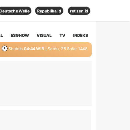
Deutsche Welle
Republika.id
retizen.id
AL
ESGNOW
VISUAL
TV
INDEKS
Shubuh
04:44 WIB
| Sabtu, 25 Safar 1448