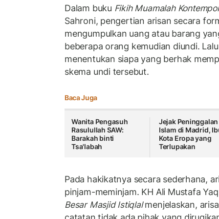
Dalam buku
Fikih Muamalah Kontempo
Sahroni, pengertian arisan secara for
mengumpulkan uang atau barang yang 
beberapa orang kemudian diundi. Lalu
menentukan siapa yang berhak memper
skema undi tersebut.
Baca Juga
Wanita Pengasuh
Jejak Peninggalan
Rasulullah SAW:
Islam di Madrid, I
Barakah binti
Kota Eropa yang
Tsa'labah
Terlupakan
Pada hakikatnya secara sederhana, ari
pinjam-meminjam. KH Ali Mustafa Ya
Besar Masjid Istiqlal
menjelaskan, aris
catatan tidak ada pihak yang dirugikan