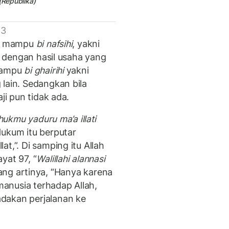
(Republika)
 3
rti mampu
bi nafsihi
, yakni
ri dengan hasil usaha yang
 mampu
bi ghairihi
yakni
lain. Sedangkan bila
ji pun tidak ada.
hukmu yaduru ma’a illati
“Hukum itu berputar
t,”. Di samping itu Allah
yat 97, “
Walillahi alannasi
Yang artinya, “Hanya karena
 manusia terhadap Allah,
dakan perjalanan ke