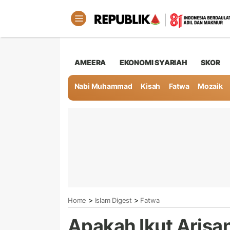
AMEERA
EKONOMI SYARIAH
SKOR
Nabi Muhammad
Kisah
Fatwa
Mozaik
>
>
Home
Islam Digest
Fatwa
Apakah Ikut Arisa