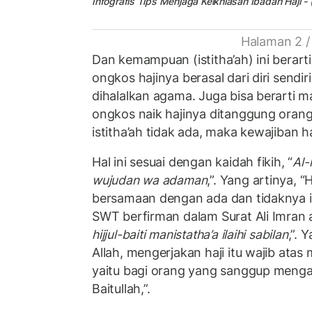
Infografis Tips Menjaga Keikhlasan Ibadah Haji - 
Halaman 2 /
Dan kemampuan (istitha’ah) ini bera
ongkos hajinya berasal dari diri sendi
dihalalkan agama. Juga bisa berarti
ongkos naik hajinya ditanggung orang 
istitha’ah tidak ada, maka kewajiban ha
Hal ini sesuai dengan kaidah fikih, “
Al-
wujudan wa adaman
,”. Yang artinya, 
bersamaan dengan ada dan tidaknya illa
SWT berfirman dalam Surat Ali Imran a
hijjul-baiti manistatha’a ilaihi sabilan
,”. 
Allah, mengerjakan haji itu wajib atas
yaitu bagi orang yang sanggup menga
Baitullah,”.