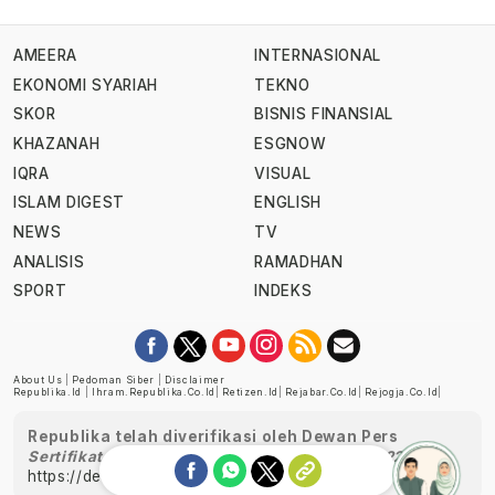
AMEERA
INTERNASIONAL
EKONOMI SYARIAH
TEKNO
SKOR
BISNIS FINANSIAL
KHAZANAH
ESGNOW
IQRA
VISUAL
ISLAM DIGEST
ENGLISH
NEWS
TV
ANALISIS
RAMADHAN
SPORT
INDEKS
About Us
|
Pedoman Siber
|
Disclaimer
Republika.id
|
Ihram.republika.co.id
|
Retizen.id
|
Rejabar.co.id
|
Rejogja.co.id
|
Republika telah diverifikasi oleh Dewan Pers
Sertifikat Nomor 1058/DP-Verifikasi/K/XII/2022
https://dewanpers.or.id/data/perusahaanpers