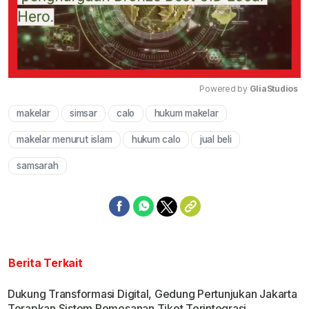
Powered by 
GliaStudios
makelar
simsar
calo
hukum makelar
Mute
makelar menurut islam
hukum calo
jual beli
samsarah
Berita Terkait
Dukung Transformasi Digital, Gedung Pertunjukan Jakarta
Terapkan Sistem Pemesanan Tiket Terintegrasi