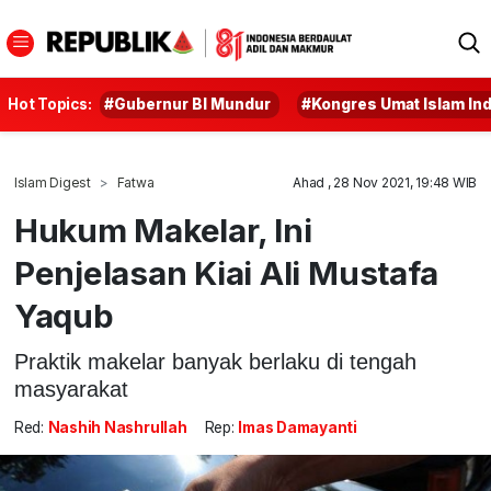
Hot Topics:
#Gubernur BI Mundur
#Kongres Umat Islam In
Islam Digest
Fatwa
Ahad , 28 Nov 2021, 19:48 WIB
Hukum Makelar, Ini
Penjelasan Kiai Ali Mustafa
Yaqub
Praktik makelar banyak berlaku di tengah
masyarakat
Red:
Nashih Nashrullah
Rep:
Imas Damayanti