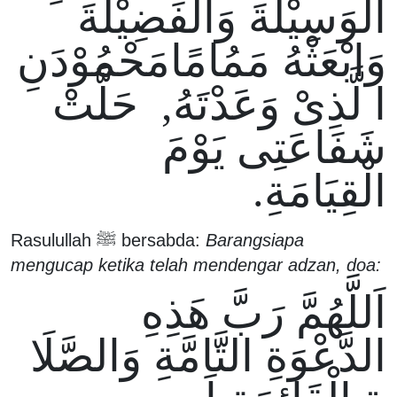
الْوَسِيْلَةَ وَالْفَضِيْلَةَ
وَابْعَثْهُ مَمُامًامَحْمُوْدَنِ
ا لَّذِىْ وَعَدْتَهُ, حَلَّتْ
شَفَاعَتِى يَوْمَ
الْقِيَامَةِ.
Rasulullah ﷺ bersabda:
Barangsiapa
mengucap ketika telah mendengar adzan, doa:
اَللَّهُمَّ رَبَّ هَذِهِ
الدَّعْوَةِ التَّامَّةِ وَالصَّلَا