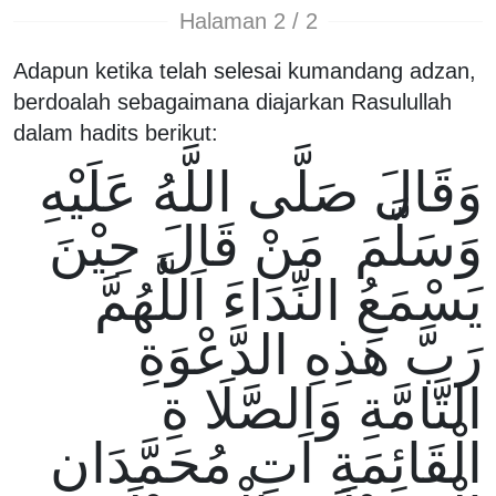
Halaman 2 / 2
Adapun ketika telah selesai kumandang adzan,
berdoalah sebagaimana diajarkan Rasulullah
dalam hadits berikut:
وَقَالَ صَلَّى اللَّهُ عَلَيْهِ
وَسَلَّمَ مَنْ قَالَ حِيْنَ
يَسْمَعُ النِّدَاءَ اَللَّهُمَّ
رَبَّ هَذِهِ الدَّعْوَةِ
التَّامَّةِ وَالصَّلَا ةِ
الْقَائِمَةِ اَتِ مُحَمَّدَانِ