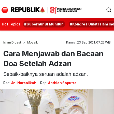
Hot Topics:
#Gubernur BI Mundur
#Kongres Umat Islam In
Islam Digest
Mozaik
Kamis , 23 Sep 2021, 07:25 WIB
Cara Menjawab dan Bacaan
Doa Setelah Adzan
Sebaik-baiknya seruan adalah adzan.
Red:
Ani Nursalikah
Rep:
Andrian Saputra