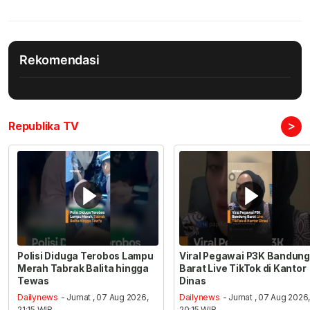
Rekomendasi
>
Republika TV
Polisi Diduga Terobos Lampu
Viral Pegawai P3K Bandung
Merah Tabrak Balita hingga
Barat Live TikTok di Kantor
Tewas
Dinas
Dailynews
- Jumat , 07 Aug 2026,
Dailynews
- Jumat , 07 Aug 2026
21:15 WIB
20:15 WIB