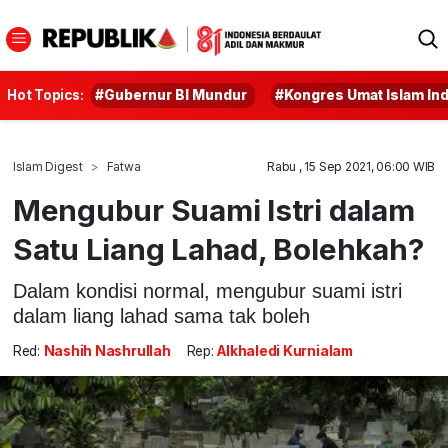
Hot Topics:
#Gubernur BI Mundur
#Kongres Umat Islam In
Islam Digest
Fatwa
Rabu , 15 Sep 2021, 06:00 WIB
Mengubur Suami Istri dalam
Satu Liang Lahad, Bolehkah?
Dalam kondisi normal, mengubur suami istri
dalam liang lahad sama tak boleh
Red:
Nashih Nashrullah
Rep:
Alkhaledi Kurnialam