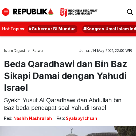
Hot Topics:
#Gubernur BI Mundur
#Kongres Umat Islam In
Islam Digest
Fatwa
Jumat , 14 May 2021, 22:00 WIB
Beda Qaradhawi dan Bin Baz
Sikapi Damai dengan Yahudi
Israel
Syekh Yusuf Al Qaradhawi dan Abdullah bin
Baz beda pendapat soal Yahudi Israel
Red:
Nashih Nashrullah
Rep:
Syalaby Ichsan