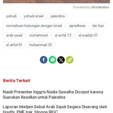
Powered by 
GliaStudios
yahudi
yahudi israel
palestina
Mute
normalisasi hubungan dengan israel
qaradhawi
bin baz
arab saudi
muhammad
al anfal 73
al maidah 51
al anfal 61
muhammad 35
Berita Terkait
Nasib Presenter Inggris Nadia Sawalha Dicopot karena
Suarakan Keadilan untuk Palestina
Laporan Intelijen Sebut Arab Saudi Segera Diserang oleh
Houthi, PMF Irak, Hingga IRGC