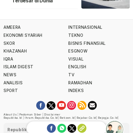
Terbesar di Dunia
AMEERA
INTERNASIONAL
EKONOMI SYARIAH
TEKNO
SKOR
BISNIS FINANSIAL
KHAZANAH
ESGNOW
IQRA
VISUAL
ISLAM DIGEST
ENGLISH
NEWS
TV
ANALISIS
RAMADHAN
SPORT
INDEKS
About Us
|
Pedoman Siber
|
Disclaimer
Republika.id
|
Ihram.republika.co.id
|
Retizen.id
|
Rejabar.co.id
|
Rejogja.co.id
|
Republika telah diverifikasi oleh Dewan Pers