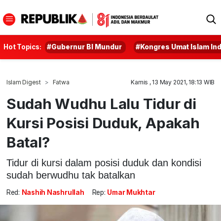
Hot Topics:
#Gubernur BI Mundur
#Kongres Umat Islam In
Islam Digest
Fatwa
Kamis , 13 May 2021, 18:13 WIB
Sudah Wudhu Lalu Tidur di
Kursi Posisi Duduk, Apakah
Batal?
Tidur di kursi dalam posisi duduk dan kondisi
sudah berwudhu tak batalkan
Red:
Nashih Nashrullah
Rep:
Umar Mukhtar