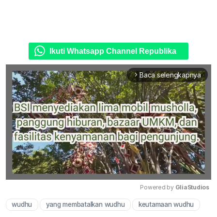
Ikuti Whatsapp Channel Republika
Baca selengkapnya
arrow_forward_ios
Powered by 
GliaStudios
wudhu
yang membatalkan wudhu
keutamaan wudhu
Mute