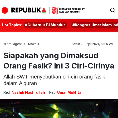
Hot Topics:
#Gubernur BI Mundur
#Kongres Umat Islam In
Islam Digest
Mozaik
Senin , 19 Apr 2021, 23:15 WIB
Siapakah yang Dimaksud
Orang Fasik? Ini 3 Ciri-Cirinya
Allah SWT menyebutkan ciri-ciri orang fasik
dalam Alquran
Red:
Nashih Nashrullah
Rep:
Umar Mukhtar