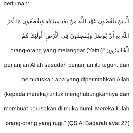
berfirman:
الَّذِينَ يَنْقُضُونَ عَهْدَ اللَّهِ مِنْ بَعْدِ مِيثَاقِهِ وَيَقْطَعُونَ مَا أَمَرَ
اللَّهُ بِهِ أَنْ يُوصَلَ وَيُفْسِدُونَ فِي الْأَرْضِ ۚ أُولَٰئِكَ هُمُ
الْخَاسِرُونَ "(Yaitu) orang-orang yang melanggar
perjanjian Allah sesudah perjanjian itu teguh, dan
memutuskan apa yang diperintahkan Allah
(kepada mereka) untuk menghubungkannya dan
membuat kerusakan di muka bumi. Mereka itulah
orang-orang yang rugi." (QS Al Baqarah ayat 27)