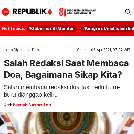
Hot Topics:
#Gubernur BI Mundur
#Kongres Umat Islam In
Islam Digest
Doa
Selasa , 06 Apr 2021, 07:34 WIB
Salah Redaksi Saat Membaca
Doa, Bagaimana Sikap Kita?
Salah membaca redaksi doa tak perlu buru-
buru dianggap keliru
Red:
Nashih Nashrullah