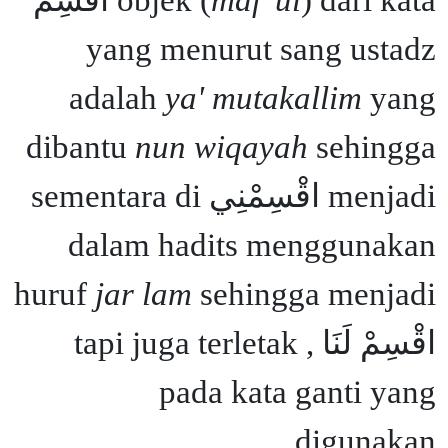
yang menurut sang ustadz
adalah
ya' mutakallim
yang
dibantu
nun wiqayah
sehingga
menjadi اقْسِمْنِي sementara di
dalam hadits menggunakan
huruf
jar lam
sehingga menjadi
اقْسِمْ لَنَا , tapi juga terletak
pada kata ganti yang
digunakan.