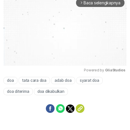
Baca selengkapnya
arrow_forward_ios
Powered by 
GliaStudios
doa
tata cara doa
adab doa
syarat doa
Mute
doa diterima
doa dikabulkan