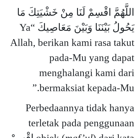
اللَّهُمَّ اقْسِمْ لَنَا مِنْ خَشْيَتِكَ مَا
يَحُولُ بَيْنَنَا وَبَيْنَ مَعَاصِيكَ “Ya
Allah, berikan kami rasa takut
pada-Mu yang dapat
menghalangi kami dari
bermaksiat kepada-Mu.”
Perbedaannya tidak hanya
terletak pada penggunaan
) dari kata اقْسِمْ
objek (
maf’ul