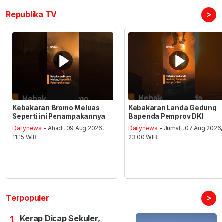
>
Republika TV
Kebakaran Bromo Meluas
Kebakaran Landa Gedung
Seperti ini Penampakannya
Bapenda Pemprov DKI
Dailynews
- Ahad , 09 Aug 2026,
Dailynews
- Jumat , 07 Aug 2026
11:15 WIB
23:00 WIB
>
Terpopuler
Kerap Dicap Sekuler,
1