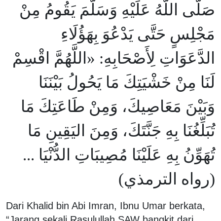
صَلَّى اللَّهُ عَلَيْهِ وَسَلَّمَ يَقُومُ مِنْ
مَجْلِسٍ حَتَّى يَدْعُوَ بِهَؤُلَاءِ
الدَّعَوَاتِ لِأَصْحَابِهِ: «اللَّهُمَّ اقْسِمْ
لَنَا مِنْ خَشْيَتِكَ مَا يَحُولُ بَيْنَنَا
وَبَيْنَ مَعَاصِيكَ، وَمِنْ طَاعَتِكَ مَا
تُبَلِّغُنَا بِهِ جَنَّتَكَ، وَمِنَ اليَقِينِ مَا
تُهَوِّنُ بِهِ عَلَيْنَا مُصِيبَاتِ الدُّنْيَا ...
(رواه الترمذي)
Dari Khalid bin Abi Imran, Ibnu Umar berkata,
“Jarang sekali Rasulullah SAW bangkit dari