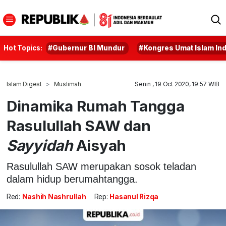
Hot Topics:
#Gubernur BI Mundur
#Kongres Umat Islam In
Islam Digest
Muslimah
Senin , 19 Oct 2020, 19:57 WIB
Dinamika Rumah Tangga
Rasulullah SAW dan
Sayyidah
Aisyah
Rasulullah SAW merupakan sosok teladan
dalam hidup berumahtangga.
Red:
Nashih Nashrullah
Rep:
Hasanul Rizqa