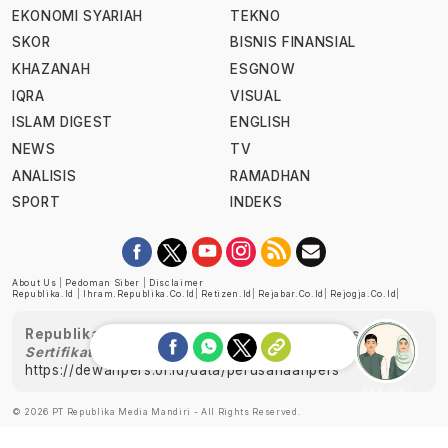
EKONOMI SYARIAH
TEKNO
SKOR
BISNIS FINANSIAL
KHAZANAH
ESGNOW
IQRA
VISUAL
ISLAM DIGEST
ENGLISH
NEWS
TV
ANALISIS
RAMADHAN
SPORT
INDEKS
About Us
|
Pedoman Siber
|
Disclaimer
Republika.id
|
Ihram.republika.co.id
|
Retizen.id
|
Rejabar.co.id
|
Rejogja.co.id
|
Republika telah diverifikasi oleh Dewan Pers
Sertifikat Nomor 1058/DP-Verifikasi/K/XII/2022
https://dewanpers.or.id/data/perusahaanpers
Ask me!
© 2026 PT Republika Media Mandiri - All Rights Reserved.