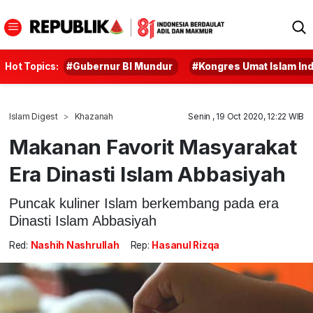
Hot Topics:
#Gubernur BI Mundur
#Kongres Umat Islam In
Islam Digest
Khazanah
Senin , 19 Oct 2020, 12:22 WIB
Makanan Favorit Masyarakat
Era Dinasti Islam Abbasiyah
Puncak kuliner Islam berkembang pada era
Dinasti Islam Abbasiyah
Red:
Nashih Nashrullah
Rep:
Hasanul Rizqa