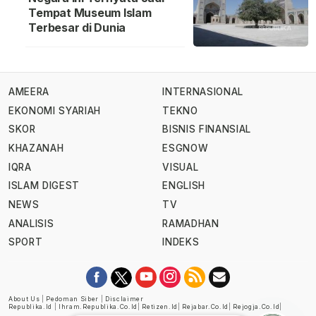
Tempat Museum Islam
Terbesar di Dunia
AMEERA
INTERNASIONAL
EKONOMI SYARIAH
TEKNO
SKOR
BISNIS FINANSIAL
KHAZANAH
ESGNOW
IQRA
VISUAL
ISLAM DIGEST
ENGLISH
NEWS
TV
ANALISIS
RAMADHAN
SPORT
INDEKS
About Us
|
Pedoman Siber
|
Disclaimer
Republika.id
|
Ihram.republika.co.id
|
Retizen.id
|
Rejabar.co.id
|
Rejogja.co.id
|