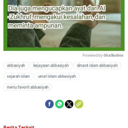
Powered by 
GliaStudios
abbasiyah
kejayaan abbasiyah
dinasti islam abbasiyah
Mute
sejarah islam
umat islam abbasiyah
menu favorit abbasiyah
Berita Terkait