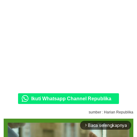
Ikuti Whatsapp Channel Republika
sumber : Harian Republika
Baca selengkapnya
arrow_forward_ios