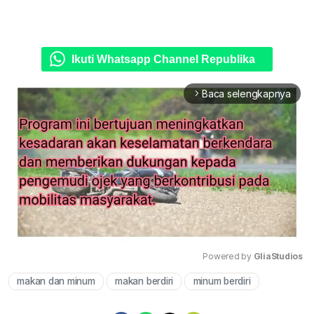
Ikuti Whatsapp Channel Republika
Baca selengkapnya
arrow_forward_ios
Powered by 
GliaStudios
makan dan minum
makan berdiri
minum berdiri
Mute