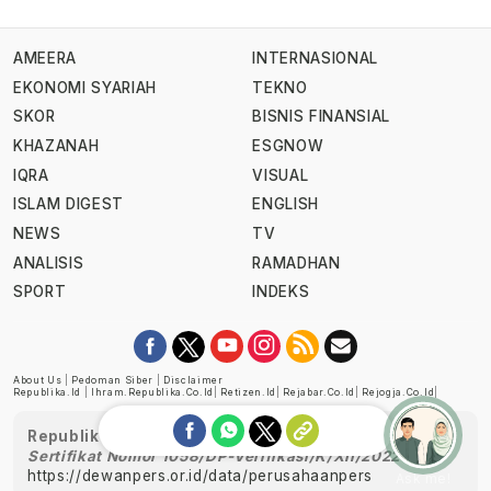
AMEERA
INTERNASIONAL
EKONOMI SYARIAH
TEKNO
SKOR
BISNIS FINANSIAL
KHAZANAH
ESGNOW
IQRA
VISUAL
ISLAM DIGEST
ENGLISH
NEWS
TV
ANALISIS
RAMADHAN
SPORT
INDEKS
About Us
|
Pedoman Siber
|
Disclaimer
Republika.id
|
Ihram.republika.co.id
|
Retizen.id
|
Rejabar.co.id
|
Rejogja.co.id
|
Republika telah diverifikasi oleh Dewan Pers
Sertifikat Nomor 1058/DP-Verifikasi/K/XII/2022
https://dewanpers.or.id/data/perusahaanpers
Ask me!