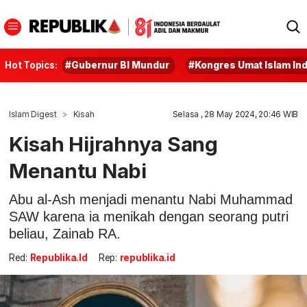
Hot Topics:
#Gubernur BI Mundur
#Kongres Umat Islam In
Islam Digest
Kisah
Selasa , 28 May 2024, 20:46 WIB
Kisah Hijrahnya Sang
Menantu Nabi
Abu al-Ash menjadi menantu Nabi Muhammad
SAW karena ia menikah dengan seorang putri
beliau, Zainab RA.
Red:
Republika.id
Rep:
republika.id