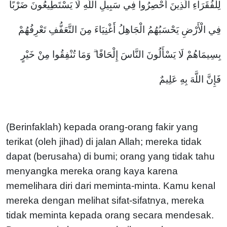
لِلْفُقَرَاءِ الَّذِينَ أُحْصِرُوا فِي سَبِيلِ اللَّهِ لَا يَسْتَطِيعُونَ ضَرْبًا
فِي الْأَرْضِ يَحْسَبُهُمُ الْجَاهِلُ أَغْنِيَاءَ مِنَ التَّعَفُّفِ تَعْرِفُهُمْ
بِسِيمَاهُمْ لَا يَسْأَلُونَ النَّاسَ إِلْحَافًا ۗ وَمَا تُنْفِقُوا مِنْ خَيْرٍ
فَإِنَّ اللَّهَ بِهِ عَلِيمٌ
(Berinfaklah) kepada orang-orang fakir yang
terikat (oleh jihad) di jalan Allah; mereka tidak
dapat (berusaha) di bumi; orang yang tidak tahu
menyangka mereka orang kaya karena
memelihara diri dari meminta-minta. Kamu kenal
mereka dengan melihat sifat-sifatnya, mereka
tidak meminta kepada orang secara mendesak.