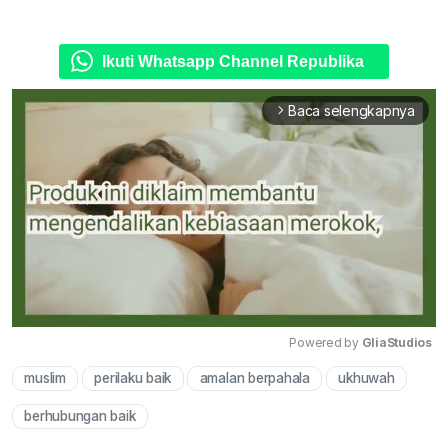
Ikuti Whatsapp Channel Republika
Baca selengkapnya
arrow_forward_ios
Powered by 
GliaStudios
muslim
perilaku baik
amalan berpahala
ukhuwah
Mute
berhubungan baik