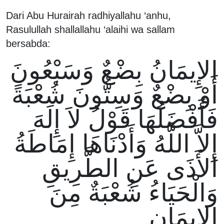
Dari Abu Hurairah radhiyallahu ‘anhu,
Rasulullah shallallahu ‘alaihi wa sallam
bersabda:
الإِيمَانُ بِضْعٌ وَسَبْعُونَ
أَوْ بِضْعٌ وَسِتُّونَ شُعْبَةً
فَأَفْضَلُهَا قَوْلُ لاَ إِلَهَ
إِلاَّ اللَّهُ وَأَدْنَاهَا إِمَاطَةُ
الأَذَى عَنِ الطَّرِيقِ
وَالْحَيَاءُ شُعْبَةٌ مِنَ
الإِيمَانِ