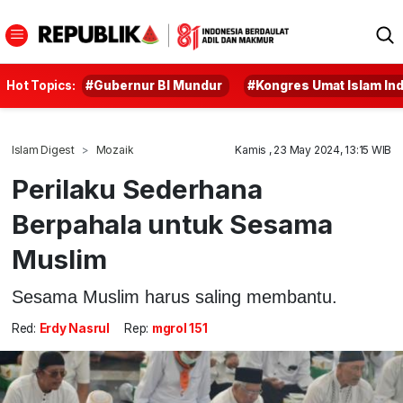
Hot Topics:
#Gubernur BI Mundur
#Kongres Umat Islam In
Islam Digest
Mozaik
Kamis , 23 May 2024, 13:15 WIB
Perilaku Sederhana
Berpahala untuk Sesama
Muslim
Sesama Muslim harus saling membantu.
Red:
Erdy Nasrul
Rep:
mgrol 151