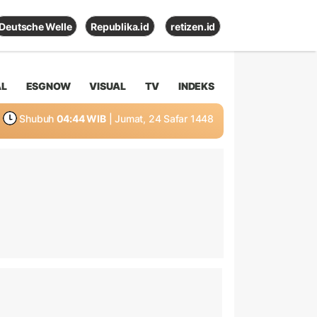
Deutsche Welle
Republika.id
retizen.id
AL
ESGNOW
VISUAL
TV
INDEKS
Shubuh
04:44 WIB
| Jumat, 24 Safar 1448