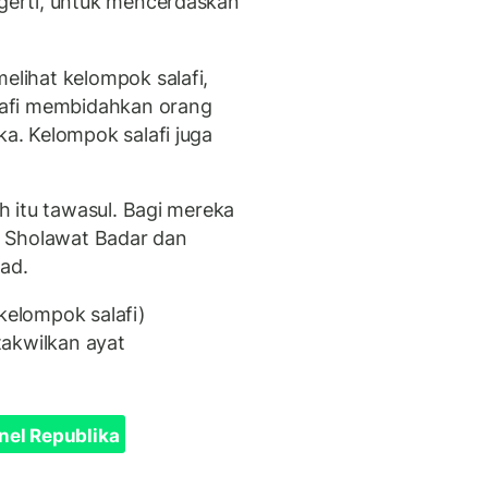
erti, untuk mencerdaskan
lihat kelompok salafi,
afi membidahkan orang
. Kelompok salafi juga
 itu tawasul. Bagi mereka
n Sholawat Badar dan
mad.
elompok salafi)
takwilkan ayat
nel Republika