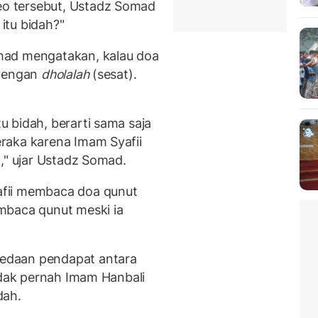
eo tersebut, Ustadz Somad
itu bidah?"
mad mengatakan, kalau doa
 dengan
dholalah
(sesat).
.
 bidah, berarti sama saja
raka karena Imam Syafii
," ujar Ustadz Somad.
fii membaca doa qunut
mbaca qunut meski ia
edaan pendapat antara
idak pernah Imam Hanbali
dah.