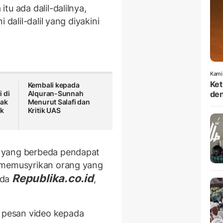
u ada dalil-dalilnya,
 dalil-dalil yang diyakini
Kami
Ket
Kembali kepada
 di
Alquran-Sunnah
den
Hak
Menurut Salafi dan
ik
Kritik UAS
 yang berbeda pendapat
 memusyrikan orang yang
Republika.co.id
ada
,
pesan video kepada