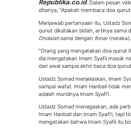
Republika.co.id
. Dalam pesan vid
ditanya, "Apakah membaca doa qunut 
Menjawab pertanyaan itu, Ustadz So
qunut dikatakan bidah, artinya sama
Dholalah
sama dengan
finnar
(neraka)
"Orang yang mengatakan doa qunut itu
dia mengatakan Imam Syafii masuk ne
dari awal sampai akhir baca doa qunut
Ustadz Somad menjelaskan, Imam Sya
sampai wafat. Imam Hanbali tidak me
adalah muridnya Imam Syafi'i.
Ustadz Somad menegaskan, ada perb
Imam Hanbali dan Imam Syafi'i, tapi t
mengatakan bahwa Imam Syafii itu bi