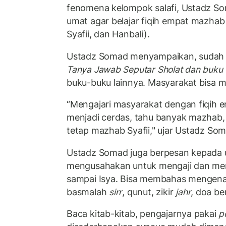
fenomena kelompok salafi, Ustadz S
umat agar belajar fiqih empat mazhab 
Syafii, dan Hanbali).
Ustadz Somad menyampaikan, sudah m
Tanya Jawab Seputar Sholat dan buku 
buku-buku lainnya. Masyarakat bisa 
“Mengajari masyarakat dengan fiqih
menjadi cerdas, tahu banyak mazhab,
tetap mazhab Syafii," ujar Ustadz Som
Ustadz Somad juga berpesan kepada 
mengusahakan untuk mengaji dan mem
sampai Isya. Bisa membahas mengenai
basmalah
sirr
, qunut, zikir
jahr
, doa be
Baca kitab-kitab, pengajarnya pakai
p