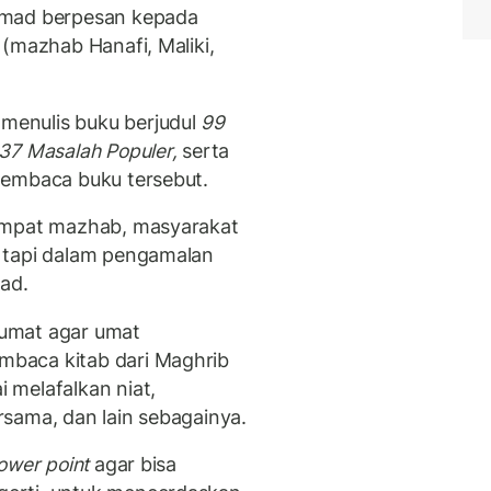
omad berpesan kepada
(mazhab Hanafi, Maliki,
enulis buku berjudul
99
37 Masalah Populer,
serta
membaca buku tersebut.
 empat mazhab, masyarakat
 tapi dalam pengamalan
ad.
umat agar umat
baca kitab dari Maghrib
 melafalkan niat,
rsama, dan lain sebagainya.
ower point
agar bisa