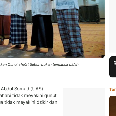
skan Qunut sholat Subuh bukan termasuk bidah
 Abdul Somad (UAS)
Ter
habi tidak meyakini qunut
 tidak meyakini dzikir dan