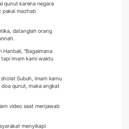
kai qunut karena negara
iz pakai mazhab
ika, datanglah orang
unnah.
m Hanbali, "Bagaimana
, tapi imam kami waktu
 sholat Subuh, imam kamu
 doa qunut, maka angkat
lam video saat menjawab
asyarakat menyikapi