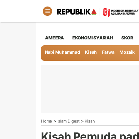
AMEERA
EKONOMI SYARIAH
SKOR
Nabi Muhammad
Kisah
Fatwa
Mozaik
>
>
Home
Islam Digest
Kisah
Kisah Pemuda pad