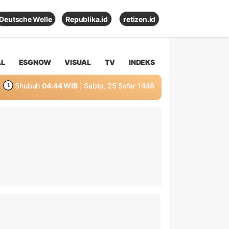
Deutsche Welle
Republika.id
retizen.id
AL
ESGNOW
VISUAL
TV
INDEKS
Shubuh
04:44 WIB
| Sabtu, 25 Safar 1448