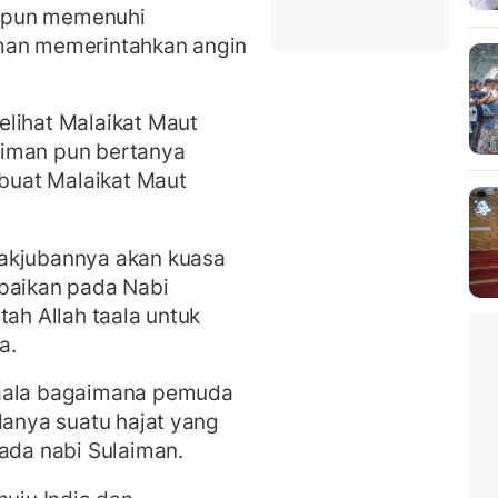
an pun memenuhi
iman memerintahkan angin
elihat Malaikat Maut
aiman pun bertanya
uat Malaikat Maut
takjubannya akan kuasa
mpaikan pada Nabi
tah Allah taala untuk
a.
taala bagaimana pemuda
danya suatu hajat yang
da nabi Sulaiman.