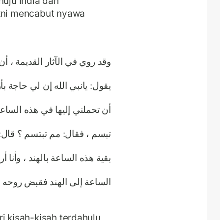
nuju India dan
akni mencabut nyawa
وقد روي في الآثار القديمة ، أ
يقول: يانبي الله إن لي حاجة بأ
أن تحملني إليها في هذه الساع
تبسم ، فقال: مم تبتسم ؟ قال:
بقية هذه الساعة بالهند ، وأنا 
الساعة إلى الهند فقبض روحه ،.
i kisah-kisah terdahulu,