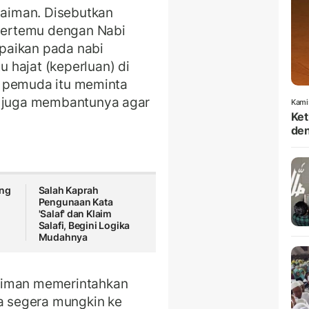
ulaiman. Disebutkan
ertemu dengan Nabi
paikan pada nabi
 hajat (keperluan) di
tu, pemuda itu meminta
u juga membantunya agar
Kami
Ket
den
ung
Salah Kaprah
Pengunaan Kata
'Salaf' dan Klaim
i
Salafi, Begini Logika
Mudahnya
aiman memerintahkan
 segera mungkin ke