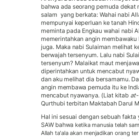
bahwa ada seorang pemuda dekat na
salam yang berkata: Wahai nabi Al
mempunyai keperluan ke tanah Hindi
meminta pada Engkau wahai nabi A
memerintahkan angin membawaku ke
juga. Maka nabi Sulaiman melihat k
berwajah tersenyum. Lalu nabi Sul
tersenyum? Malaikat maut menjawa
diperintahkan untuk mencabut nyawa
dan aku melihat dia bersamamu. D
angin membawa pemuda itu ke Indi
mencabut nyawanya. (Liat kitab
at-
Qurthubi terbitan Maktabah Darul M
Hal ini sesuai dengan sebuah fakta
SAW bahwa
ketika manusia telah sa
Allah ta'ala akan menjadikan orang ter