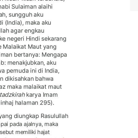
bi Sulaiman alaihi
lah, sungguh aku
 (India), maka aku
llah agar engkau
 negeri Hindi sekarang
e Malaikat Maut yang
aiman bertanya: Mengapa
b: menakjubkan, aku
 pemuda ini di India,
an dikisahkan bahwa
az maka malaikat maut
tadzkirah
karya Imam
inhaj halaman 295).
 yang diungkap Rasulullah
mpai pada ajalnya, maka
sebut memiliki hajat