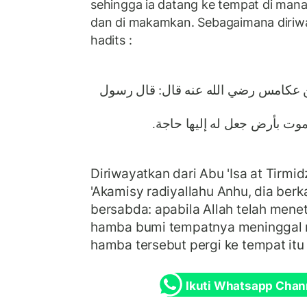
sehingga ia datang ke tempat di mana
dan di makamkan. Sebagaimana diriw
hadits :
 عكامس رضي الله عنه قال: قال رسول
ن يموت بأرض جعل له إليها حاجة
Diriwayatkan dari Abu 'Isa at Tirmid
'Akamisy radiyallahu Anhu, dia berk
bersabda: apabila Allah telah mene
hamba bumi tempatnya meninggal
hamba tersebut pergi ke tempat itu
Ikuti Whatsapp Chan