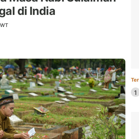
al di India
 SWT
Ter
1