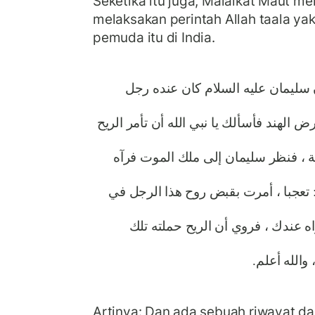
Seketika itu juga, Malaikat Maut me
melaksakan perintah Allah taala y
pemuda itu di India.
ن سليمان عليه السلام كان عنده رجل
رض الهند فأسألك يا نبي الله أن تأمر الريح
ة ، فنظر سليمان إلى ملك الموت فرآه
 تعجبا ، أمرت بقبض روح هذا الرجل في
أراه عندك ، فروي أن الريح حملته تلك
 والله أعلم
Artinya: Dan ada sebuah riwayat dar