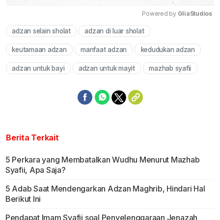
Powered by 
GliaStudios
adzan selain sholat
adzan di luar sholat
Mute
keutamaan adzan
manfaat adzan
kedudukan adzan
adzan untuk bayi
adzan untuk mayit
mazhab syafii
Berita Terkait
5 Perkara yang Membatalkan Wudhu Menurut Mazhab
Syafii, Apa Saja?
5 Adab Saat Mendengarkan Adzan Maghrib, Hindari Hal
Berikut Ini
Pendapat Imam Syafii soal Penyelenggaraan Jenazah