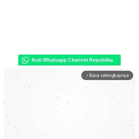
Ikuti Whatsapp Channel Republika
Baca selengkapnya
arrow_forward_ios