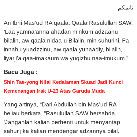
نائمكم
An Ibni Mas’ud RA qaala: Qaala Rasulullah SAW,
‘Laa yamna’anna ahadan minkum adzaanu
bilalin, aw qaala nidaa-u Bilalin, min suhurihi. Fa-
innahu yuadzzinu, aw qaala yunaadiy, bilalin,
liyarji’a qaa-imakaum wa yuqizhu naa-imukum."
Baca Juga :
Shin Tae-yong Nilai Kedalaman Skuad Jadi Kunci
Kemenangan Irak U-23 Atas Garuda Muda
Yang artinya, “Dari Abdullah bin Mas’ud RA
beliau berkata, “Rasulullah SAW bersabda,
‘Janganlah kalian berhenti untuk menyantap
sahur jika kalian mendengar adzannya bilal.