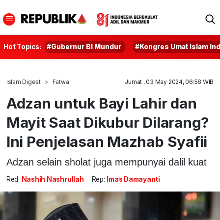
Hot Topics:
#Gubernur BI Mundur
#Kongres Umat Islam In
Islam Digest
Fatwa
Jumat , 03 May 2024, 06:58 WIB
Adzan untuk Bayi Lahir dan
Mayit Saat Dikubur Dilarang?
Ini Penjelasan Mazhab Syafii
Adzan selain sholat juga mempunyai dalil kuat
Red:
Nashih Nashrullah
Rep:
Imas Damayanti