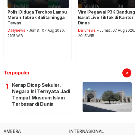
Polisi Diduga Terobos Lampu
Viral Pegawai P3K Bandung
Merah Tabrak Balita hingga
Barat Live TikTok di Kantor
Tewas
Dinas
Dailynews
- Jumat , 07 Aug 2026,
Dailynews
- Jumat , 07 Aug 2026
21:15 WIB
20:15 WIB
>
Terpopuler
Kerap Dicap Sekuler,
1
Negara Ini Ternyata Jadi
Tempat Museum Islam
Terbesar di Dunia
AMEERA
INTERNASIONAL