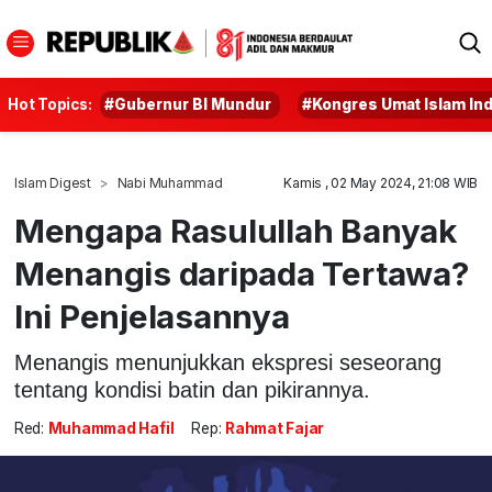
Hot Topics:
#Gubernur BI Mundur
#Kongres Umat Islam In
Islam Digest
Nabi Muhammad
Kamis , 02 May 2024, 21:08 WIB
Mengapa Rasulullah Banyak
Menangis daripada Tertawa?
Ini Penjelasannya
Menangis menunjukkan ekspresi seseorang
tentang kondisi batin dan pikirannya.
Red:
Muhammad Hafil
Rep:
Rahmat Fajar