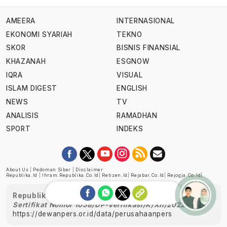
AMEERA
INTERNASIONAL
EKONOMI SYARIAH
TEKNO
SKOR
BISNIS FINANSIAL
KHAZANAH
ESGNOW
IQRA
VISUAL
ISLAM DIGEST
ENGLISH
NEWS
TV
ANALISIS
RAMADHAN
SPORT
INDEKS
About Us
|
Pedoman Siber
|
Disclaimer
Republika.id
|
Ihram.republika.co.id
|
Retizen.id
|
Rejabar.co.id
|
Rejogja.co.id
|
Republika telah diverifikasi oleh Dewan Pers
Sertifikat Nomor 1058/DP-Verifikasi/K/XII/2022
https://dewanpers.or.id/data/perusahaanpers
Ask me!