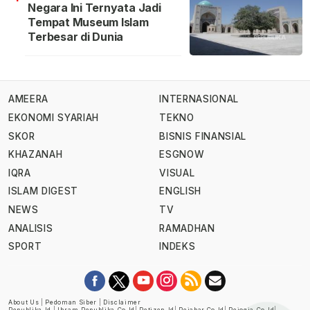
Negara Ini Ternyata Jadi
Tempat Museum Islam
Terbesar di Dunia
AMEERA
INTERNASIONAL
EKONOMI SYARIAH
TEKNO
SKOR
BISNIS FINANSIAL
KHAZANAH
ESGNOW
IQRA
VISUAL
ISLAM DIGEST
ENGLISH
NEWS
TV
ANALISIS
RAMADHAN
SPORT
INDEKS
About Us
|
Pedoman Siber
|
Disclaimer