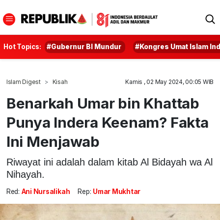
Hot Topics:
#Gubernur BI Mundur
#Kongres Umat Islam In
Islam Digest
Kisah
Kamis , 02 May 2024, 00:05 WIB
Benarkah Umar bin Khattab
Punya Indera Keenam? Fakta
Ini Menjawab
Riwayat ini adalah dalam kitab Al Bidayah wa Al
Nihayah.
Red:
Ani Nursalikah
Rep:
Umar Mukhtar