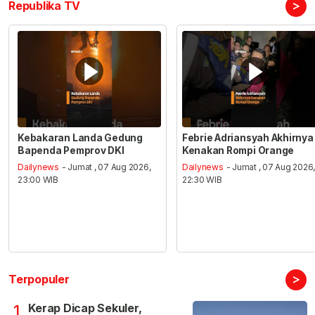
>
Republika TV
Kebakaran Landa Gedung
Febrie Adriansyah Akhirnya
Bapenda Pemprov DKI
Kenakan Rompi Orange
Dailynews
- Jumat , 07 Aug 2026,
Dailynews
- Jumat , 07 Aug 2026
23:00 WIB
22:30 WIB
>
Terpopuler
Kerap Dicap Sekuler,
1