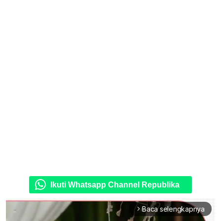
Ikuti Whatsapp Channel Republika
Baca selengkapnya
arrow_forward_ios