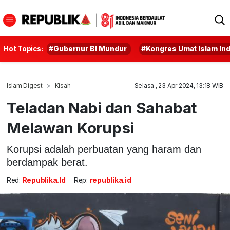
Hot Topics:
#Gubernur BI Mundur
#Kongres Umat Islam In
Islam Digest
Kisah
Selasa , 23 Apr 2024, 13:18 WIB
Teladan Nabi dan Sahabat
Melawan Korupsi
Korupsi adalah perbuatan yang haram dan
berdampak berat.
Red:
Republika.id
Rep:
republika.id