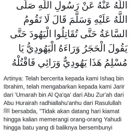
اللَّهُ عَنْهُ عَنْ رَسُولِ اللَّهِ صَلَّى
اللَّهُ عَلَيْهِ وَسَلَّمَ قَالَ لَا تَقُومُ
السَّاعَةُ حَتَّى تُقَاتِلُوا الْيَهُودَ حَتَّى
يَقُولَ الْحَجَرُ وَرَاءَهُ الْيَهُودِيُّ يَا
مُسْلِمُ هَذَا يَهُودِيٌّ وَرَائِي فَاقْتُلْهُ
Artinya: Telah bercerita kepada kami Ishaq bin
Ibrahim, telah mengabarkan kepada kami Jarir
dari 'Umarah bin Al Qa'qa' dari Abu Zur'ah dari
Abu Hurairah radhiallahu'anhu dari Rasulullah
ﷺ bersabda, "Tidak akan datang hari kiamat
hingga kalian memerangi orang-orang Yahudi
hingga batu yang di baliknya bersembunyi