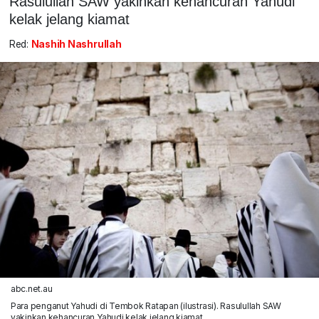
Rasulullah SAW yakinkan kehancuran Yahudi
kelak jelang kiamat
Red:
Nashih Nashrullah
abc.net.au
Para penganut Yahudi di Tembok Ratapan (ilustrasi). Rasulullah SAW
yakinkan kehancuran Yahudi kelak jelang kiamat