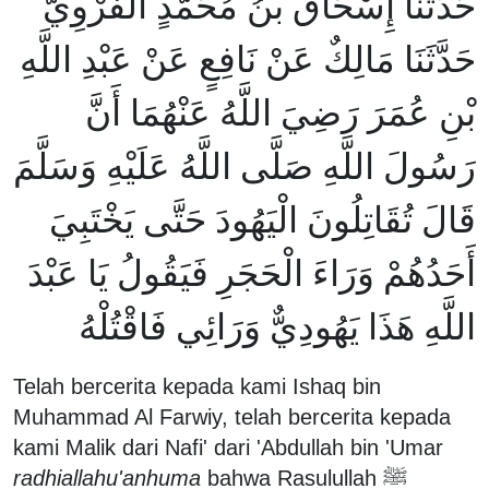
حَدَّثَنَا إِسْحَاقُ بْنُ مُحَمَّدٍ الْفَرْوِيُّ
حَدَّثَنَا مَالِكٌ عَنْ نَافِعٍ عَنْ عَبْدِ اللَّهِ
بْنِ عُمَرَ رَضِيَ اللَّهُ عَنْهُمَا أَنَّ
رَسُولَ اللَّهِ صَلَّى اللَّهُ عَلَيْهِ وَسَلَّمَ
قَالَ تُقَاتِلُونَ الْيَهُودَ حَتَّى يَخْتَبِيَ
أَحَدُهُمْ وَرَاءَ الْحَجَرِ فَيَقُولُ يَا عَبْدَ
اللَّهِ هَذَا يَهُودِيٌّ وَرَائِي فَاقْتُلْهُ
Telah bercerita kepada kami Ishaq bin
Muhammad Al Farwiy, telah bercerita kepada
kami Malik dari Nafi' dari 'Abdullah bin 'Umar
radhiallahu'anhuma
bahwa Rasulullah ﷺ