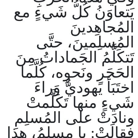
يَتعاوَنُ كُلُّ شَيءٍ مع
المُجاهِدينَ
المُسلِمينَ، حتَّى
تَتكَلَّمُ الجَماداتُ مِنَ
الحَجَرِ ونَحوِه، كُلَّما
اختَبَأ يَهوديٌّ وَراءَ
شَيءٍ منها تَكَلَّمتْ
ونادَتْ على المُسلِمِ
فقالَتْ: يا مسلمُ، هذا