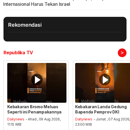
Internasional Harus Tekan Israel
Rekomendasi
>
Republika TV
Kebakaran Bromo Meluas
Kebakaran Landa Gedung
Seperti ini Penampakannya
Bapenda Pemprov DKI
Dailynews
- Ahad , 09 Aug 2026,
Dailynews
- Jumat , 07 Aug 2026
11:15 WIB
23:00 WIB