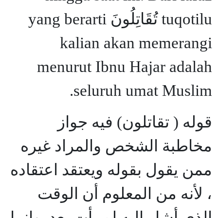
tuqotilu تُقَاتِلُونَ yang berarti
kalian akan memerangi
menurut Ibnu Hajar adalah
seluruh umat Muslim.
قوله ( تقاتلون) فيه جواز
مخاطبة الشخص والمراد غيره
ممن يقول بقوله ويعتقد اعتقاده
، لأنه من المعلوم أن الوقت
الذى أشار إليه لم يأت بعد. وإنما