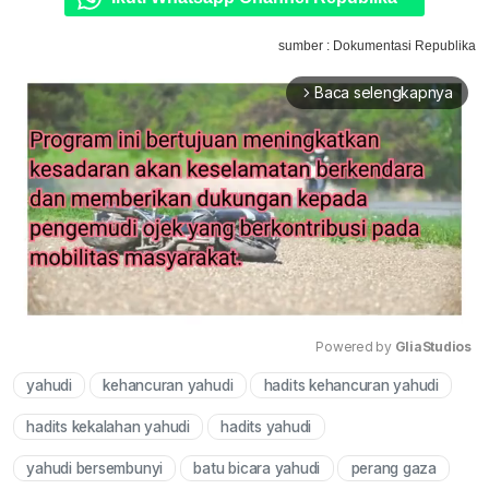
sumber : Dokumentasi Republika
Baca selengkapnya
arrow_forward_ios
Powered by 
GliaStudios
yahudi
kehancuran yahudi
hadits kehancuran yahudi
Mute
hadits kekalahan yahudi
hadits yahudi
yahudi bersembunyi
batu bicara yahudi
perang gaza