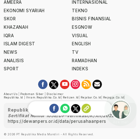
AMEERA
INTERNASIONAL
EKONOMI SYARIAH
TEKNO
SKOR
BISNIS FINANSIAL
KHAZANAH
ESGNOW
IQRA
VISUAL
ISLAM DIGEST
ENGLISH
NEWS
TV
ANALISIS
RAMADHAN
SPORT
INDEKS
About Us
|
Pedoman Siber
|
Disclaimer
Republika.id
|
Ihram.republika.co.id
|
Retizen.id
|
Rejabar.co.id
|
Rejogja.co.id
|
Republika telah diverifikasi oleh Dewan Pers
Sertifikat Nomor 1058/DP-Verifikasi/K/XII/2022
https://dewanpers.or.id/data/perusahaanpers
Ask me!
© 2026 PT Republika Media Mandiri - All Rights Reserved.