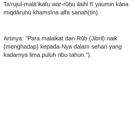
Ta‘rujul-malā'ikatu war-rūḥu ilaihi fī yaumin kāna
miqdāruhū khamsīna alfa sanah(tin).
Artinya: "Para malaikat dan Rūḥ (Jibril) naik
(menghadap) kepada-Nya dalam sehari yang
kadarnya lima puluh ribu tahun.").