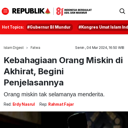
Hot Topics:
#Gubernur BI Mundur
#Kongres Umat Islam In
Islam Digest
Fatwa
Senin , 04 Mar 2024, 16:50 WIB
Kebahagiaan Orang Miskin di
Akhirat, Begini
Penjelasannya
Orang miskin tak selamanya menderita.
Red:
Erdy Nasrul
Rep:
Rahmat Fajar