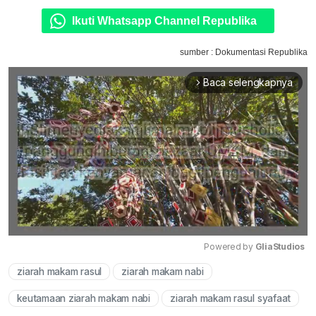
Ikuti Whatsapp Channel Republika
sumber : Dokumentasi Republika
Baca selengkapnya
arrow_forward_ios
Powered by 
GliaStudios
ziarah makam rasul
ziarah makam nabi
Mute
keutamaan ziarah makam nabi
ziarah makam rasul syafaat