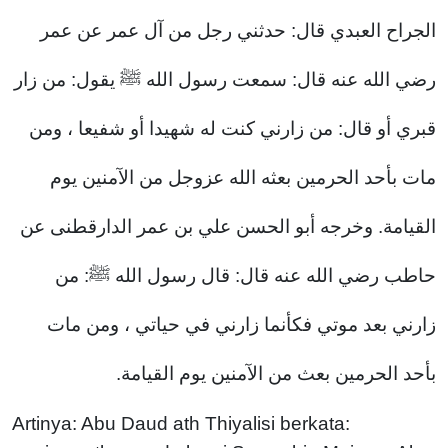
الجراح العبدي قال: حدثني رجل من آل عمر عن عمر
رضي الله عنه قال: سمعت رسول الله ﷺ يقول: من زار
قبري أو قال: من زارني كنت له شهيدا أو شفيعا ، ومن
مات بأحد الحرمين بعثه الله عزوجل من الآمنين يوم
القيامة. وخرجه أبو الحسن علي بن عمر الدارقطنى عن
حاطب رضي الله عنه قال: قال رسول الله ﷺ: من
زارني بعد موتي فكأنما زارني في حياتي ، ومن مات
بأحد الحرمين بعث من الآمنين يوم القيامة.
Artinya: Abu Daud ath Thiyalisi berkata: