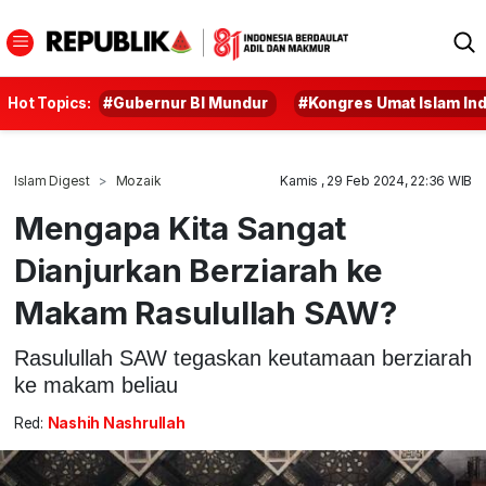
Hot Topics:
#Gubernur BI Mundur
#Kongres Umat Islam In
Islam Digest
Mozaik
Kamis , 29 Feb 2024, 22:36 WIB
Mengapa Kita Sangat
Dianjurkan Berziarah ke
Makam Rasulullah SAW?
Rasulullah SAW tegaskan keutamaan berziarah
ke makam beliau
Red:
Nashih Nashrullah