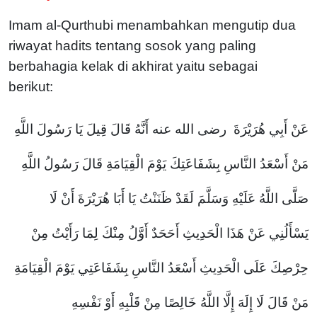
Imam al-Qurthubi menambahkan mengutip dua
riwayat hadits tentang sosok yang paling
berbahagia kelak di akhirat yaitu sebagai
berikut:
عَنْ أَبِي هُرَيْرَةَ رضى الله عنه أَنَّهُ قَالَ قِيلَ يَا رَسُولَ اللَّهِ
مَنْ أَسْعَدُ النَّاسِ بِشَفَاعَتِكَ يَوْمَ الْقِيَامَةِ قَالَ رَسُولُ اللَّهِ
صَلَّى اللَّهُ عَلَيْهِ وَسَلَّمَ لَقَدْ ظَنَنْتُ يَا أَبَا هُرَيْرَةَ أَنْ لَا
يَسْأَلُنِي عَنْ هَذَا الْحَدِيثِ أَحَحَدٌ أَوَّلُ مِنْكَ لِمَا رَأَيْتُ مِنْ
حِرْصِكَ عَلَى الْحَدِيثِ أَسْعَدُ النَّاسِ بِشَفَاعَتِي يَوْمَ الْقِيَامَةِ
مَنْ قَالَ لَا إِلَهَ إِلَّا اللَّهُ خَالِصًا مِنْ قَلْبِهِ أَوْ نَفْسِهِ