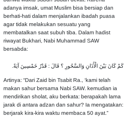
adanya imsak, umat Muslim bisa bersiap dan
berhati-hati dalam menjalankan ibadah puasa
agar tidak melakukan sesuatu yang
membatalkan saat subuh tiba. Dalam hadist
riwayat Bukhari, Nabi Muhammad SAW
bersabda:
كَمْ كَانَ بَيْنَ الْأَذَانِ وَالسَّحُورِ ؟ قَالَ : قَدْرُ خَمْسِينَ آيَةً.
Artinya: “Dari Zaid bin Tsabit Ra., ‘kami telah
makan sahur bersama Nabi SAW. kemudian ia
mendirikan sholat, aku berkata: berapakah lama
jarak di antara adzan dan sahur? Ia mengatakan:
berjarak kira-kira waktu membaca 50 ayat.”