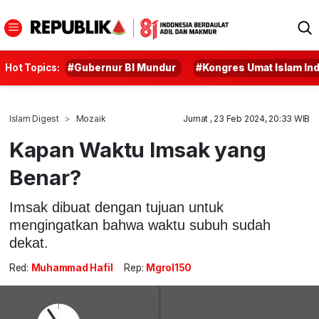
Hot Topics:
#Gubernur BI Mundur
#Kongres Umat Islam In
Islam Digest
Mozaik
Jumat , 23 Feb 2024, 20:33 WIB
Kapan Waktu Imsak yang
Benar?
Imsak dibuat dengan tujuan untuk
mengingatkan bahwa waktu subuh sudah
dekat.
Red:
Muhammad Hafil
Rep:
Mgrol150