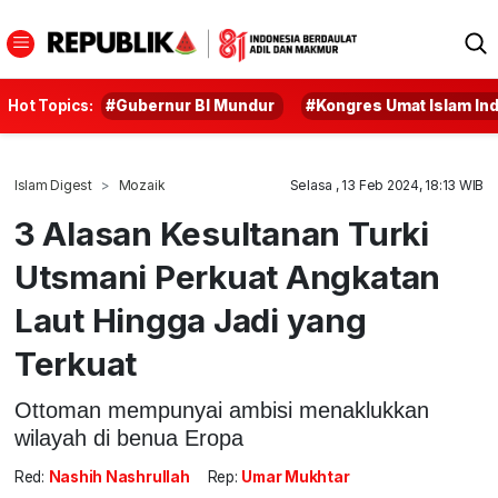
Hot Topics:
#Gubernur BI Mundur
#Kongres Umat Islam In
Islam Digest
Mozaik
Selasa , 13 Feb 2024, 18:13 WIB
3 Alasan Kesultanan Turki
Utsmani Perkuat Angkatan
Laut Hingga Jadi yang
Terkuat
Ottoman mempunyai ambisi menaklukkan
wilayah di benua Eropa
Red:
Nashih Nashrullah
Rep:
Umar Mukhtar