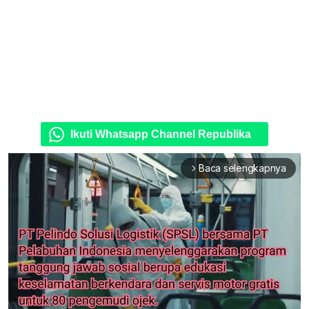
Ikuti Whatsapp Channel Republika
Baca selengkapnya
arrow_forward_ios