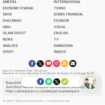
AMEERA
INTERNASIONAL
EKONOMI SYARIAH
TEKNO
SKOR
BISNIS FINANSIAL
KHAZANAH
ESGNOW
IQRA
VISUAL
ISLAM DIGEST
ENGLISH
NEWS
TV
ANALISIS
RAMADHAN
SPORT
INDEKS
About Us
|
Pedoman Siber
|
Disclaimer
Republika.id
|
Ihram.republika.co.id
|
Retizen.id
|
Rejabar.co.id
|
Rejogja.co.id
|
Republika telah diverifikasi oleh Dewan Pers
Sertifikat Nomor 1058/DP-Verifikasi/K/XII/2022
https://dewanpers.or.id/data/perusahaanpers
Ask me!
© 2026 PT Republika Media Mandiri - All Rights Reserved.