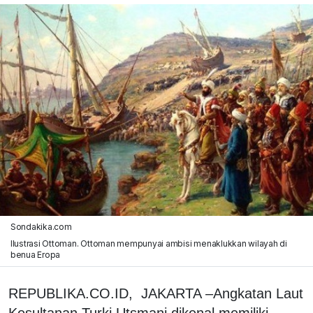
Sondakika.com
Ilustrasi Ottoman. Ottoman mempunyai ambisi menaklukkan wilayah di
benua Eropa
REPUBLIKA.CO.ID, JAKARTA –Angkatan Laut
Kesultanan Turki Utsmani dikenal memiliki