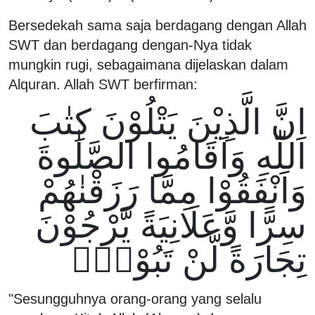
Bersedekah sama saja berdagang dengan Allah
SWT dan berdagang dengan-Nya tidak
mungkin rugi, sebagaimana dijelaskan dalam
Alquran. Allah SWT berfirman:
اِنَّ الَّذِيْنَ يَتْلُوْنَ كِتٰبَ
اللّٰهِ وَاَقَامُوا الصَّلٰوةَ
وَاَنْفَقُوْا مِمَّا رَزَقْنٰهُمْ
سِرًّا وَّعَلَانِيَةً يَّرْجُوْنَ
تِجَارَةً لَّنْ تَبُوْرَۙ
"Sesungguhnya orang-orang yang selalu