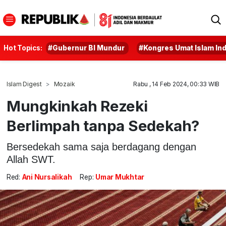
Hot Topics:
#Gubernur BI Mundur
#Kongres Umat Islam In
Islam Digest
Mozaik
Rabu , 14 Feb 2024, 00:33 WIB
Mungkinkah Rezeki
Berlimpah tanpa Sedekah?
Bersedekah sama saja berdagang dengan
Allah SWT.
Red:
Ani Nursalikah
Rep:
Umar Mukhtar