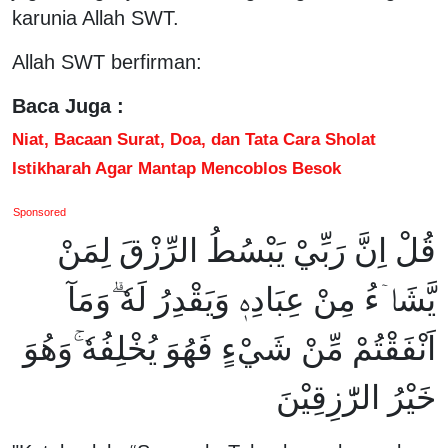
karunia Allah SWT.
Allah SWT berfirman:
Baca Juga :
Niat, Bacaan Surat, Doa, dan Tata Cara Sholat
Istikharah Agar Mantap Mencoblos Besok
Sponsored
قُلْ اِنَّ رَبِّيْ يَبْسُطُ الرِّزْقَ لِمَنْ
يَّشَاۤءُ مِنْ عِبَادِهٖ وَيَقْدِرُ لَهٗ ۗوَمَآ
اَنْفَقْتُمْ مِّنْ شَيْءٍ فَهُوَ يُخْلِفُهٗ ۚوَهُوَ
خَيْرُ الرّٰزِقِيْنَ