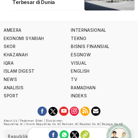
Terbesar di Dunia
AMEERA
INTERNASIONAL
EKONOMI SYARIAH
TEKNO
SKOR
BISNIS FINANSIAL
KHAZANAH
ESGNOW
IQRA
VISUAL
ISLAM DIGEST
ENGLISH
NEWS
TV
ANALISIS
RAMADHAN
SPORT
INDEKS
About Us
|
Pedoman Siber
|
Disclaimer
Republika.id
|
Ihram.republika.co.id
|
Retizen.id
|
Rejabar.co.id
|
Rejogja.co.id
|
Republika telah diverifikasi oleh Dewan Pers