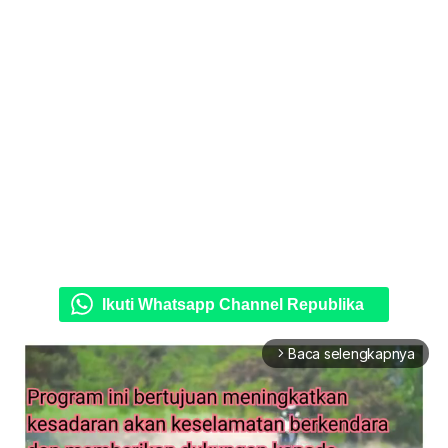
Ikuti Whatsapp Channel Republika
Baca selengkapnya
arrow_forward_ios