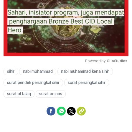
Powered by 
GliaStudios
sihir
nabi muhammad
nabi muhammad kena sihir
Mute
surat pendek penangkal sihir
surat penangkal sihir
surat al falaq
surat an nas