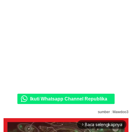
Ikuti Whatsapp Channel Republika
sumber : Mawdoo3
Baca selengkapnya
arrow_forward_ios