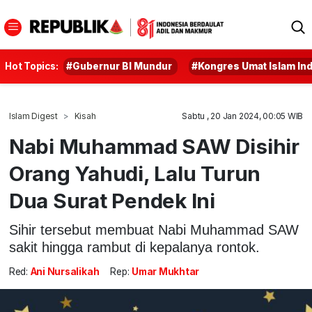
Hot Topics:
#Gubernur BI Mundur
#Kongres Umat Islam In
Islam Digest
Kisah
Sabtu , 20 Jan 2024, 00:05 WIB
Nabi Muhammad SAW Disihir
Orang Yahudi, Lalu Turun
Dua Surat Pendek Ini
Sihir tersebut membuat Nabi Muhammad SAW
sakit hingga rambut di kepalanya rontok.
Red:
Ani Nursalikah
Rep:
Umar Mukhtar