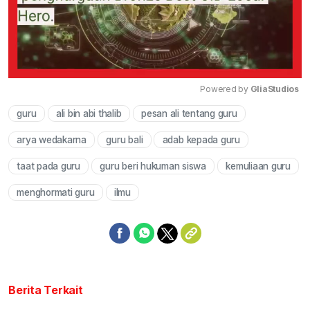
Powered by 
GliaStudios
guru
ali bin abi thalib
pesan ali tentang guru
Mute
arya wedakarna
guru bali
adab kepada guru
taat pada guru
guru beri hukuman siswa
kemuliaan guru
menghormati guru
ilmu
Berita Terkait