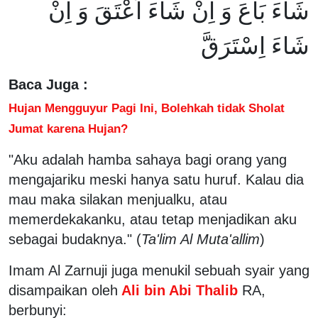
شَاءَ بَاعَ وَ اِنْ شَاءَ اَعْتَقَ وَ اِنْ
شَاءَ اِسْتَرَقَّ
Baca Juga :
Hujan Mengguyur Pagi Ini, Bolehkah tidak Sholat
Jumat karena Hujan?
"Aku adalah hamba sahaya bagi orang yang
mengajariku meski hanya satu huruf. Kalau dia
mau maka silakan menjualku, atau
memerdekakanku, atau tetap menjadikan aku
sebagai budaknya." (
Ta'lim Al Muta'allim
)
Imam Al Zarnuji juga menukil sebuah syair yang
disampaikan oleh
Ali bin Abi Thalib
RA,
berbunyi: