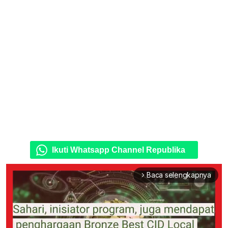
Ikuti Whatsapp Channel Republika
Baca selengkapnya
arrow_forward_ios