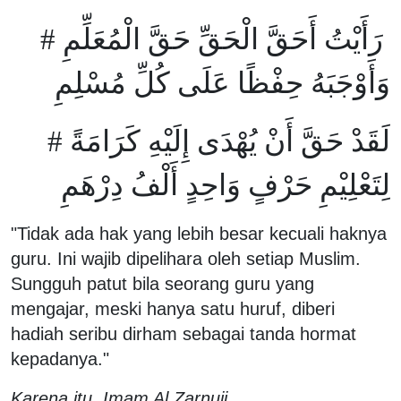
رَأَيْتُ أَحَقَّ الْحَقِّ حَقَّ الْمُعَلِّمِ #
وَأَوْجَبَهُ حِفْظًا عَلَى كُلِّ مُسْلِمِ
لَقَدْ حَقَّ أَنْ يُهْدَى إِلَيْهِ كَرَامَةً #
لِتَعْلِيْمِ حَرْفٍ وَاحِدٍ أَلْفُ دِرْهَمِ
"Tidak ada hak yang lebih besar kecuali haknya
guru. Ini wajib dipelihara oleh setiap Muslim.
Sungguh patut bila seorang guru yang
mengajar, meski hanya satu huruf, diberi
hadiah seribu dirham sebagai tanda hormat
kepadanya."
Karena itu, Imam Al Zarnuji...