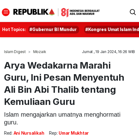
Hot Topics:
#Gubernur BI Mundur
#Kongres Umat Islam In
Islam Digest
Mozaik
Jumat , 19 Jan 2024, 16:26 WIB
Arya Wedakarna Marahi
Guru, Ini Pesan Menyentuh
Ali Bin Abi Thalib tentang
Kemuliaan Guru
Islam mengajarkan umatnya menghormati
guru.
Red:
Ani Nursalikah
Rep:
Umar Mukhtar