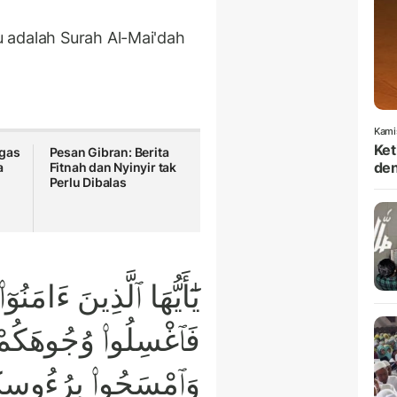
 adalah Surah Al-Mai'dah
Kami
Ket
ugas
Pesan Gibran: Berita
den
a
Fitnah dan Nyinyir tak
Perlu Dibalas
يَٰٓأَيُّهَا ٱلَّذِينَ ءَامَنُ
فَٱغْسِلُوا۟ وُجُوهَكُمْ 
وَٱمْسَحُوا۟ بِرُءُوسِكُ