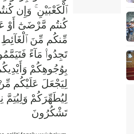
ٱلْكَعْبَيْنِ ۚ وَإِن كُنتُم
كُنتُم مَّرْضَىٰٓ أَوْ عَل
مِّنكُم مِّنَ ٱلْغَآئِطِ أ
تَجِدُوا۟ مَآءً فَتَيَمَّم
بِوُجُوهِكُمْ وَأَيْدِيكُم م
لِيَجْعَلَ عَلَيْكُم مِّن
لِيُطَهِّرَكُمْ وَلِيُتِمَّ نِ
تَشْكُرُونَ