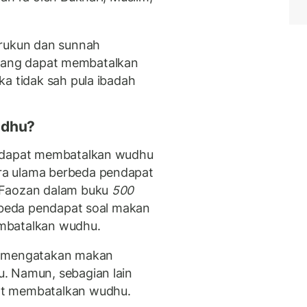
 rukun dan sunnah
al yang dapat membatalkan
ka tidak sah pula ibadah
udhu?
g dapat membatalkan wudhu
ra ulama berbeda pendapat
 Faozan dalam buku
500
rbeda pendapat soal makan
mbatalkan wudhu.
g mengatakan makan
. Namun, sebagian lain
at membatalkan wudhu.