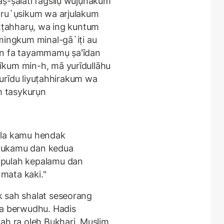
ṣ-ṣalāti fagsilụ wujụhakum
iru`ụsikum wa arjulakum
aṭṭahharụ, wa ing kuntum
mingkum minal-gā`iṭi au
an fa tayammamụ ṣa'īdan
īkum min-h, mā yurīdullāhu
 yurīdu liyuṭahhirakum wa
um tasykurụn
ila kamu hendak
mukamu dan kedua
apulah kepalamu dan
mata kaki."
 sah shalat seseorang
ia berwudhu. Hadis
ah ra oleh Bukhari, Muslim,