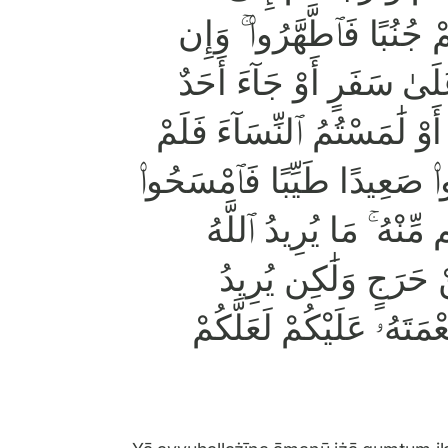
ْ جُنُبًا فَٱطَّهَّرُوا۟ ۚ وَإِن
َىٰ سَفَرٍ أَوْ جَآءَ أَحَدٌ
َوْ لَٰمَسْتُمُ ٱلنِّسَآءَ فَلَمْ
ُوا۟ صَعِيدًا طَيِّبًا فَٱمْسَحُوا۟
ِّنْهُ ۚ مَا يُرِيدُ ٱللَّهُ
ْ حَرَجٍ وَلَٰكِن يُرِيدُ
عْمَتَهُۥ عَلَيْكُمْ لَعَلَّكُمْ