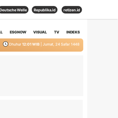
Deutsche Welle
Republika.id
retizen.id
AL
ESGNOW
VISUAL
TV
INDEKS
Dhuhur
12:01 WIB
| Jumat, 24 Safar 1448