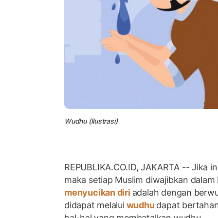
Wudhu (Ilustrasi)
REPUBLIKA.CO.ID, JAKARTA -- Jika in
maka setiap Muslim diwajibkan dalam 
menyucikan diri
adalah dengan berwu
didapat melalui
wudhu
dapat bertahan
hal-hal yang membatalkan wudhu.