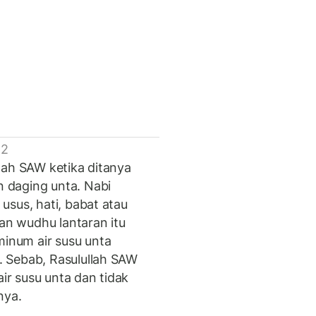
 2
lah SAW ketika ditanya
 daging unta. Nabi
usus, hati, babat atau
n wudhu lantaran itu
num air susu unta
 Sebab, Rasulullah SAW
r susu unta dan tidak
nya.