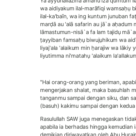
Yā ayyuhallażīna āmanū iżā qumtum ila
wa aidiyakum ilal-marāfiqi wamsaḥụ b
ilal-ka'baīn, wa ing kuntum junuban f
marḍā au 'alā safarin au jā`a aḥadum 
lāmastumun-nisā`a fa lam tajidụ mā`
ṭayyiban famsaḥụ biwujụhikum wa aid
liyaj'ala 'alaikum min ḥarajiw wa lākiy
liyutimma ni'matahụ 'alaikum la'allak
"Hai orang-orang yang beriman, apab
mengerjakan shalat, maka basuhlah 
tanganmu sampai dengan siku, dan s
(basuh) kakimu sampai dengan kedua 
Rasulullah SAW juga menegaskan tidak
apabila ia berhadas hingga kemudian 
demikian diriwayatkan oleh Abu Hurair