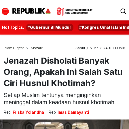
Hot Topics:
#Gubernur BI Mundur
#Kongres Umat Islam In
Islam Digest
Mozaik
Sabtu , 06 Jan 2024, 08:19 WIB
Jenazah Disholati Banyak
Orang, Apakah Ini Salah Satu
Ciri Husnul Khotimah?
Setiap Muslim tentunya menginginkan
meninggal dalam keadaan husnul khotimah.
Red:
Friska Yolandha
Rep:
Imas Damayanti