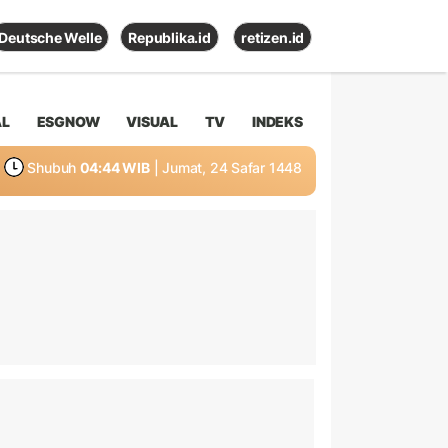
Deutsche Welle
Republika.id
retizen.id
AL
ESGNOW
VISUAL
TV
INDEKS
Shubuh
04:44 WIB
| Jumat, 24 Safar 1448