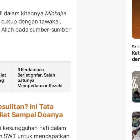
i dałam kitabnya
Minhajul
i cukup dengan tawakal.
 Allah pada sumber-sumber
Kami
Ket
den
9 Keutamaan
jat
Beristighfar, Salah
ng
Satunya
Memperlancar Rezeki
ulitan? Ini Tata
 Niat Sampai Doanya
ti kesungguhan hati dalam
ah SWT untuk mendapatkan