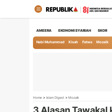
AMEERA
EKONOMI SYARIAH
SKOR
Nabi Muhammad
Kisah
Fatwa
Mozaik
>
>
Home
Islam Digest
Mozaik
3 Alasan Tawakal 