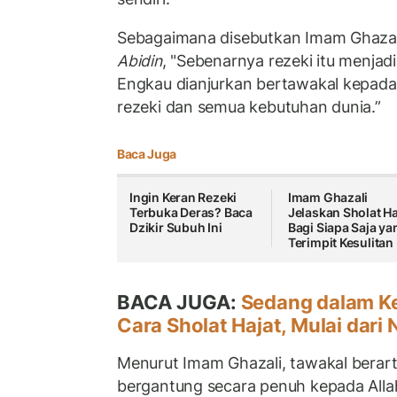
Sebagaimana disebutkan Imam Ghazal
Abidin
, "Sebenarnya rezeki itu menjad
Engkau dianjurkan bertawakal kepada
rezeki dan semua kebutuhan dunia.”
Baca Juga
Ingin Keran Rezeki
Imam Ghazali
Terbuka Deras? Baca
Jelaskan Sholat Ha
Dzikir Subuh Ini
Bagi Siapa Saja ya
Terimpit Kesulitan
BACA JUGA:
Sedang dalam Kes
Cara Sholat Hajat, Mulai dari
Menurut Imam Ghazali, tawakal berar
bergantung secara penuh kepada All