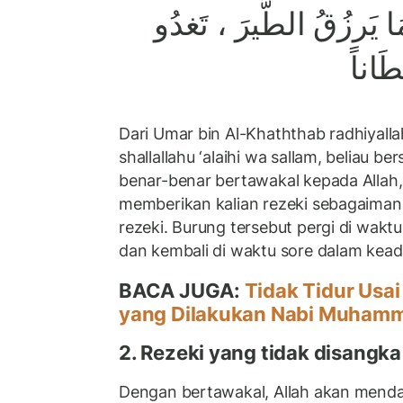
َمَا يَرزُقُ الطَّيرَ ، تَغدُو
َاناً
Dari Umar bin Al-Khaththab radhiyalla
shallallahu ‘alaihi wa sallam, beliau b
benar-benar bertawakal kepada Allah,
memberikan kalian rezeki sebagaima
rezeki. Burung tersebut pergi di wakt
dan kembali di waktu sore dalam kea
BACA JUGA:
Tidak Tidur Usai
yang Dilakukan Nabi Muhamm
2. Rezeki yang tidak disangka
Dengan bertawakal, Allah akan mend