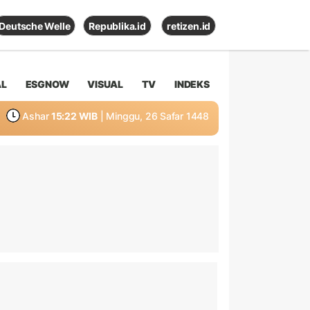
Deutsche Welle
Republika.id
retizen.id
AL
ESGNOW
VISUAL
TV
INDEKS
Ashar
15:22 WIB
| Minggu, 26 Safar 1448