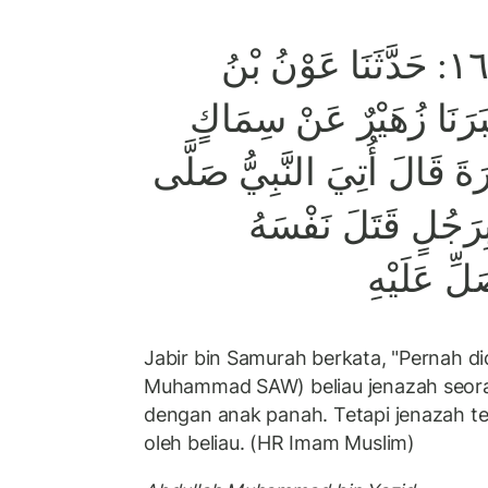
صحيح مسلم ١٦٢٤: حَدَّثَنَا عَوْنُ بْنُ
بَرَنَا زُهَيْرٌ عَنْ سِمَاكٍ
َ قَالَ أُتِيَ النَّبِيُّ صَلَّى
 بِرَجُلٍ قَتَلَ نَفْسَهُ
ِّ عَلَيْهِ
Jabir bin Samurah berkata, "Pernah d
Muhammad SAW) beliau jenazah seorang
dengan anak panah. Tetapi jenazah te
oleh beliau. (HR Imam Muslim)