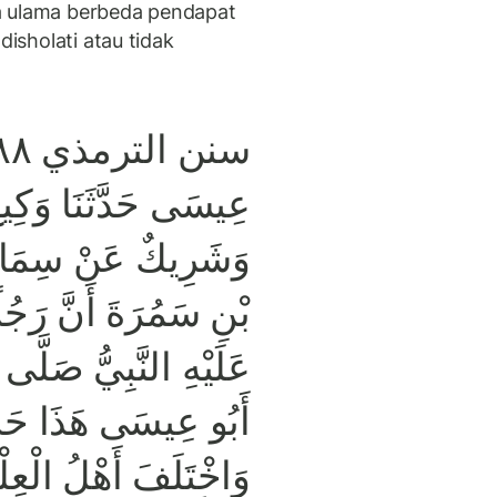
a ulama berbeda pendapat
disholati atau tidak
عِيسَى حَدَّثَنَا وَكِيعٌ
وَشَرِيكٌ عَنْ سِمَاك
بْنِ سَمُرَةَ أَنَّ رَجُل
عَلَيْهِ النَّبِيُّ صَلَّى 
أَبُو عِيسَى هَذَا ح
وَاخْتَلَفَ أَهْلُ الْعِ