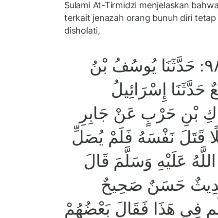
Sulami At-Tirmidzi menjelaskan bahw
terkait jenazah orang bunuh diri tetap 
disholati,
سنن الترمذي ٩٨٨: حَدَّثَنَا يُوسُفُ بْنُ
 حَدَّثَنَا إِسْرَائِيلُ
ِ بْنِ حَرْبٍ عَنْ جَابِرِ
ًا قَتَلَ نَفْسَهُ فَلَمْ يُصَلِّ
اللَّهُ عَلَيْهِ وَسَلَّمَ قَالَ
َدِيثٌ حَسَنٌ صَحِيحٌ
لْمِ فِي هَذَا فَقَالَ بَعْضُهُمْ