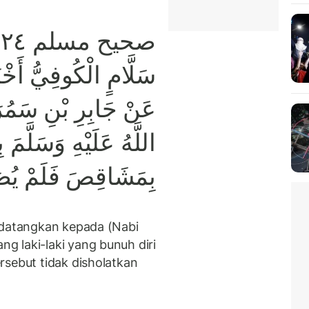
سَلَّامٍ الْكُوفِيُّ أَخْ
عَنْ جَابِرِ بْنِ سَمُرَة
اللَّهُ عَلَيْهِ وَسَلَّمَ
بِمَشَاقِصَ فَلَمْ يُصَل
idatangkan kepada (Nabi
 laki-laki yang bunuh diri
rsebut tidak disholatkan