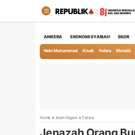
AMEERA
EKONOMI SYARIAH
SKOR
Nabi Muhammad
Kisah
Fatwa
Mozaik
>
>
Home
Islam Digest
Fatwa
Jenazah Orang Bu