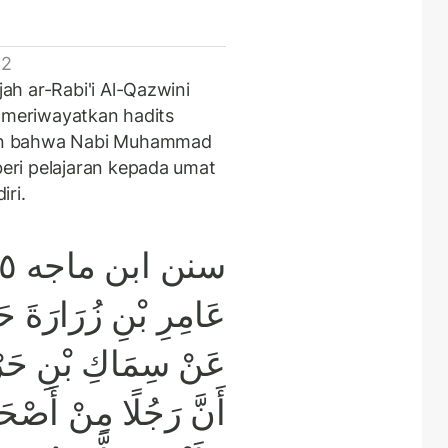
 2
h ar-Rabi'i Al-Qazwini
h meriwayatkan hadits
an bahwa Nabi Muhammad
ri pelajaran kepada umat
ri.
عَامِرِ بْنِ زُرَارَةَ حَد
عَنْ سِمَاكِ بْنِ حَرْ
أَنَّ رَجُلًا مِنْ أَصْحَ