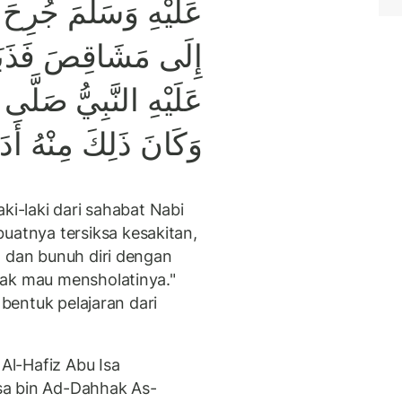
عَلَيْهِ وَسَلَّمَ جُرِحَ 
إِلَى مَشَاقِصَ فَذَبَحَ
عَلَيْهِ النَّبِيُّ صَلَّى 
وَكَانَ ذَلِكَ مِنْهُ أَدَب
ki-laki dari sahabat Nabi
tnya tersiksa kesakitan,
g dan bunuh diri dengan
dak mau mensholatinya."
 bentuk pelajaran dari
l-Hafiz Abu Isa
sa bin Ad-Dahhak As-