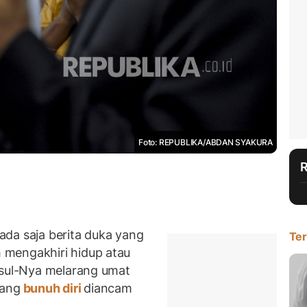
Foto: REPUBLIKA/ABDAN SYAKURA
da saja berita duka yang
Ter
 mengakhiri hidup atau
asul-Nya melarang umat
yang
bunuh diri
diancam