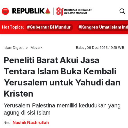
Hot Topics:
#Gubernur BI Mundur
#Kongres Umat Islam In
Islam Digest
Mozaik
Rabu , 06 Dec 2023, 19:19 WIB
Peneliti Barat Akui Jasa
Tentara Islam Buka Kembali
Yerusalem untuk Yahudi dan
Kristen
Yerusalem Palestina memiliki kedudukan yang
agung di sisi Islam
Red:
Nashih Nashrullah