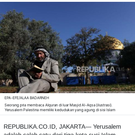
EPA-EFE/ALAA BADARNEH
Seorang pria membaca Alquran di luar Masjid Al-Aqsa (ilustrasi).
Yerusalem Palestina memiliki kedudukan yang agung di sisi Islam
REPUBLIKA.CO.ID, JAKARTA— Yerusalem
adalah salah satu dari tiga kota suci Islam.