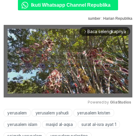
Ikuti Whatsapp Channel Republika
sumber : Harian Republika
Baca selengkapnya
arrow_forward_ios
Powered by 
GliaStudios
yerusalem
yerusalem yahudi
yerusalem kristen
Mute
yerusalem islam
masjid al-aqsa
surat al-isra ayat 1
sejarah yerusalem
yerusalem palestina