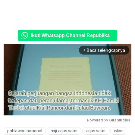
Ikuti Whatsapp Channel Republika
Baca selengkapnya
arrow_forward_ios
Powered by 
GliaStudios
pahlawan nasional
haji agus salim
agus salim
islam
Mute