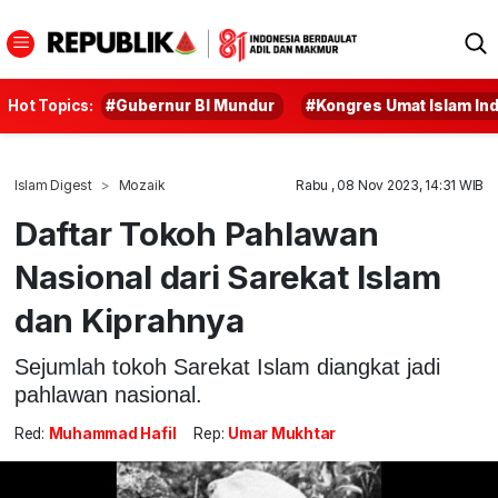
Hot Topics:
#Gubernur BI Mundur
#Kongres Umat Islam In
Islam Digest
Mozaik
Rabu , 08 Nov 2023, 14:31 WIB
Daftar Tokoh Pahlawan
Nasional dari Sarekat Islam
dan Kiprahnya
Sejumlah tokoh Sarekat Islam diangkat jadi
pahlawan nasional.
Red:
Muhammad Hafil
Rep:
Umar Mukhtar