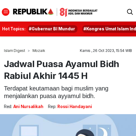
Hot Topics:
#Gubernur BI Mundur
#Kongres Umat Islam In
Islam Digest
Mozaik
Kamis , 26 Oct 2023, 15:54 WIB
Jadwal Puasa Ayamul Bidh
Rabiul Akhir 1445 H
Terdapat keutamaan bagi muslim yang
menjalankan puasa ayyamul bidh.
Red:
Ani Nursalikah
Rep:
Rossi Handayani