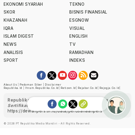
EKONOMI SYARIAH
TEKNO
SKOR
BISNIS FINANSIAL
KHAZANAH
ESGNOW
IQRA
VISUAL
ISLAM DIGEST
ENGLISH
NEWS
TV
ANALISIS
RAMADHAN
SPORT
INDEKS
About Us
|
Pedoman Siber
|
Disclaimer
Republika.id
|
Ihram.republika.co.id
|
Retizen.id
|
Rejabar.co.id
|
Rejogja.co.id
|
Republika telah diverifikasi oleh Dewan Pers
Sertifikat Nomor 1058/DP-Verifikasi/K/XII/2022
https://dewanpers.or.id/data/perusahaanpers
Ask me!
© 2026 PT Republika Media Mandiri - All Rights Reserved.