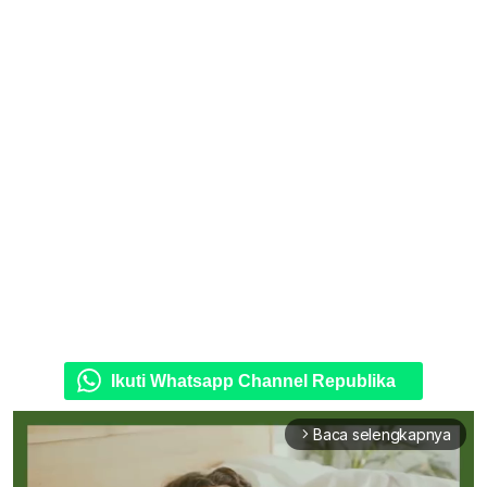
Ikuti Whatsapp Channel Republika
Baca selengkapnya
arrow_forward_ios