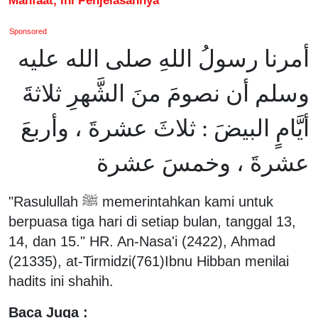
Sponsored
أمرنا رسولُ اللهِ صلى الله عليه
وسلم أن نصومَ منَ الشَّهرِ ثلاثةَ
أيَّامٍ البيضَ : ثلاثَ عشرةَ ، وأربعَ
عشرةَ ، وخمسَ عشرة
"Rasulullah ﷺ memerintahkan kami untuk
berpuasa tiga hari di setiap bulan, tanggal 13,
14, dan 15." HR. An-Nasa'i (2422), Ahmad
(21335), at-Tirmidzi(761)Ibnu Hibban menilai
hadits ini shahih.
Baca Juga :