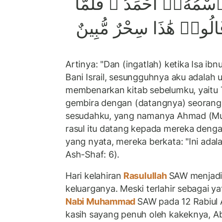
سْمُهُۥٓ أَحْمَدُ ۖ فَلَمَّا
 قَالُوا۟ هَٰذَا سِحْرٌ مُّبِينٌ
Artinya: "Dan (ingatlah) ketika Isa ib
Bani Israil, sesungguhnya aku adalah 
membenarkan kitab sebelumku, yaitu 
gembira dengan (datangnya) seorang
sesudahku, yang namanya Ahmad (Mu
rasul itu datang kepada mereka deng
yang nyata, mereka berkata: "Ini adala
Ash-Shaf: 6).
Hari kelahiran
Rasulullah
SAW menjadi
keluarganya. Meski terlahir sebagai y
Nabi Muhammad
SAW pada 12 Rabiul 
kasih sayang penuh oleh kakeknya, A