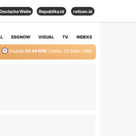
Deutsche Welle
Republika.id
retizen.id
AL
ESGNOW
VISUAL
TV
INDEKS
Shubuh
04:44 WIB
| Sabtu, 25 Safar 1448