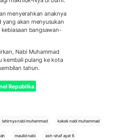
bagi makhluk-Nya di bumi.”
kan menyerahkan anaknya
a’d yang akan menyusukan
i kebiasaan bangsawan-
ahirkan, Nabi Muhammad
u kembali pulang ke kota
 sembilan tahun.
nel Republika
lahirnya nabi muhammad
kakek nabi muhammad
lah
maulid nabi
ash-shaf ayat 6