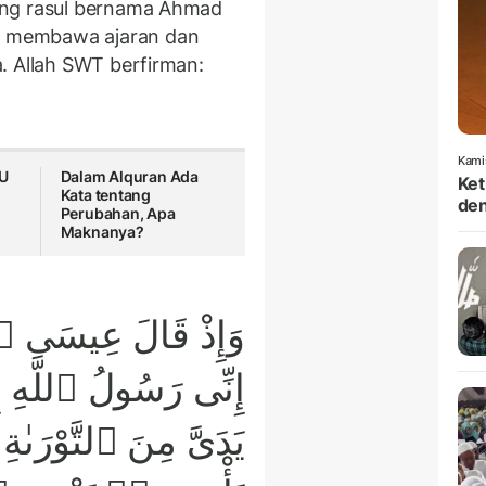
ang rasul bernama Ahmad
 membawa ajaran dan
. Allah SWT berfirman:
Kami
NU
Dalam Alquran Ada
Ket
Kata tentang
den
Perubahan, Apa
Maknanya?
وَإِذْ قَالَ عِيسَى ٱبْنُ
إِنِّى رَسُولُ ٱللَّهِ إِل
يَدَىَّ مِنَ ٱلتَّوْرَىٰ