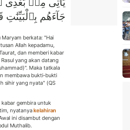
يَأْتِى مِنۢ بَعْدِى ٱ
جَآءَهُم بِٱلْبَيِّنَٰتِ
nu Maryam berkata: "Hai
utusan Allah kepadamu,
Taurat, dan memberi kabar
 Rasul yang akan datang
hammad)". Maka tatkala
an membawa bukti-bukti
h sihir yang nyata" (QS
 kabar gembira untuk
atim, nyatanya
kelahiran
Awal ini disambut dengan
bdul Muthalib.