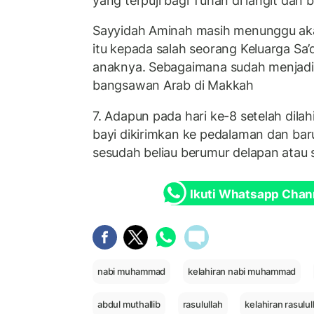
yang terpuji bagi Tuhan di langit dan 
Sayyidah Aminah masih menunggu a
itu kepada salah seorang Keluarga S
anaknya. Sebagaimana sudah menjad
bangsawan Arab di Makkah
7. Adapun pada hari ke-8 setelah dil
bayi dikirimkan ke pedalaman dan bar
sesudah beliau berumur delapan atau
Ikuti Whatsapp Chan
nabi muhammad
kelahiran nabi muhammad
abdul muthallib
rasulullah
kelahiran rasulul