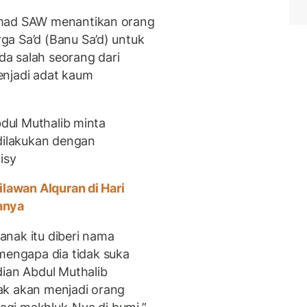
mmad SAW menantikan orang
a Sa’d (Banu Sa’d) untuk
a salah seorang dari
enjadi adat kaum
bdul Muthalib minta
 dilakukan dengan
aisy
ilawan Alquran di Hari
anya
nak itu diberi nama
engapa dia tidak suka
an Abdul Muthalib
ak akan menjadi orang