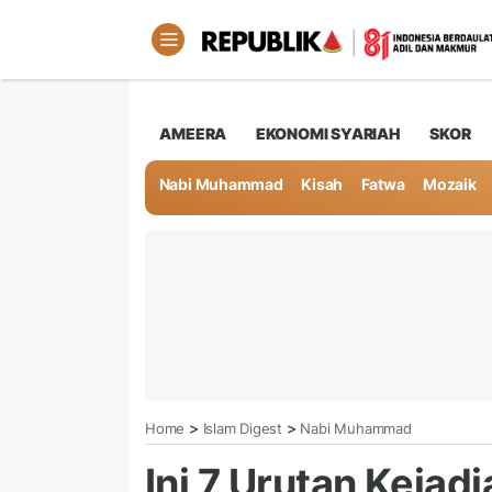
AMEERA
EKONOMI SYARIAH
SKOR
Nabi Muhammad
Kisah
Fatwa
Mozaik
>
>
Home
Islam Digest
Nabi Muhammad
Ini 7 Urutan Kejad