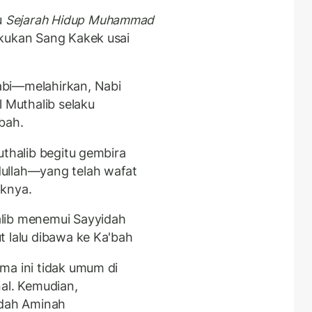
u
Sejarah Hidup Muhammad
akukan Sang Kakek usai
abi—melahirkan, Nabi
Muthalib selaku
'bah.
uthalib begitu gembira
ullah—yang telah wafat
aknya.
lib menemui Sayyidah
t lalu dibawa ke Ka'bah
ma ini tidak umum di
nal. Kemudian,
idah Aminah