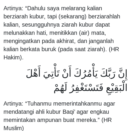
Artinya: “Dahulu saya melarang kalian
berziarah kubur, tapi (sekarang) berziarahlah
kalian, sesungguhnya ziarah kubur dapat
melunakkan hati, menitikkan (air) mata,
mengingatkan pada akhirat, dan janganlah
kalian berkata buruk (pada saat ziarah). (HR
Hakim).
إِنَّ رَبَّكَ يَأْمُرُكَ أَنْ تَأْتِيَ أَهْلَ
الْبَقِيْعِ فَتَسْتَغْفِرُ لَهُمْ
Artinya: “Tuhanmu memerintahkanmu agar
mendatangi ahli kubur Baqi’ agar engkau
memintakan ampunan buat mereka.” (HR
Muslim)