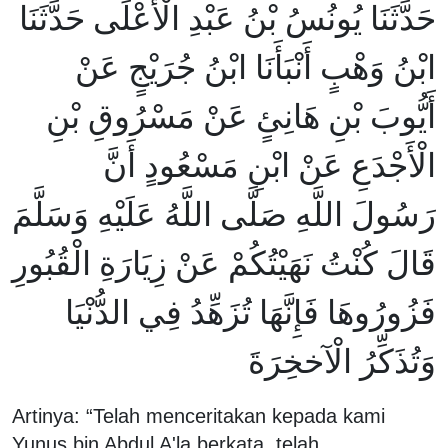
حَدَّثَنَا يُونُسُ بْنُ عَبْدِ الْأَعْلَى حَدَّثَنَا
ابْنُ وَهْبٍ أَنْبَأَنَا ابْنُ جُرَيْجٍ عَنْ
أَيُّوبَ بْنِ هَانِئٍ عَنْ مَسْرُوقِ بْنِ
الْأَجْدَعِ عَنْ ابْنِ مَسْعُودٍ أَنَّ
رَسُولَ اللَّهِ صَلَّى اللَّهُ عَلَيْهِ وَسَلَّمَ
قَالَ كُنْتُ نَهَيْتُكُمْ عَنْ زِيَارَةِ الْقُبُورِ
فَزُورُوهَا فَإِنَّهَا تُزَهِّدُ فِي الدُّنْيَا
وَتُذَكِّرُ الْآخخِرَةَ
Artinya: “Telah menceritakan kepada kami
Yunus bin Abdul A'la berkata, telah