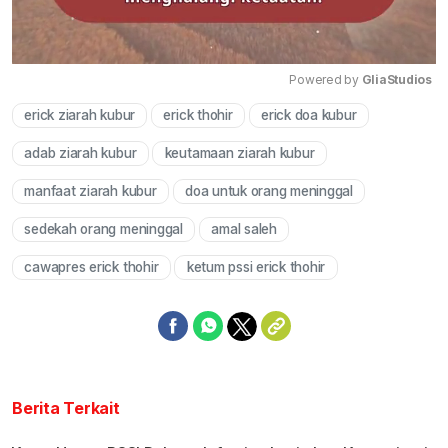
Powered by 
GliaStudios
erick ziarah kubur
erick thohir
erick doa kubur
Mute
adab ziarah kubur
keutamaan ziarah kubur
manfaat ziarah kubur
doa untuk orang meninggal
sedekah orang meninggal
amal saleh
cawapres erick thohir
ketum pssi erick thohir
Berita Terkait