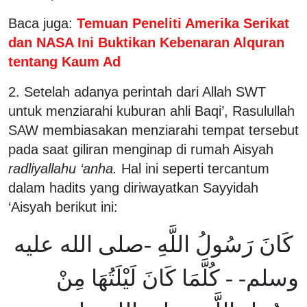
Baca juga:
Temuan Peneliti Amerika Serikat
dan NASA Ini Buktikan Kebenaran Alquran
tentang Kaum Ad
2. Setelah adanya perintah dari Allah SWT
untuk menziarahi kuburan ahli Baqi’, Rasulullah
SAW membiasakan menziarahi tempat tersebut
pada saat giliran menginap di rumah Aisyah
radliyallahu ‘anha.
Hal ini seperti tercantum
dalam hadits yang diriwayatkan Sayyidah
‘Aisyah berikut ini:
كَانَ رَسُولُ اللَّهِ -صلى الله عليه
وسلم- - كُلَّمَا كَانَ لَيْلَتُهَا مِنْ