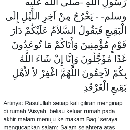
رَسُولِ اللَّهِ -صلى الله عليه
وسلم- - يَخْرُجُ مِنْ آخِرِ اللَّيْلِ إِلَى
الْبَقِيعِ فَيَقُولُ السَّلاَمُ عَلَيْكُمْ دَارَ
قَوْمٍ مُؤْمِنِينَ وَأَتَاكُمْ مَا تُوعَدُونَ
غَدًا مُؤَجَّلُونَ وَإِنَّا إِنْ شَاءَ اللَّهُ
بِكُمْ لاَحِقُونَ اللَّهُمَّ اغْفِرْ لأ لأَهْلِ
بَقِيعِ الْغَرْقَدِ
Artinya: Rasulullah setiap kali giliran menginap
di rumah ‘Aisyah, beliau keluar rumah pada
akhir malam menuju ke makam Baqi’ seraya
mengucapkan salam: Salam sejahtera atas