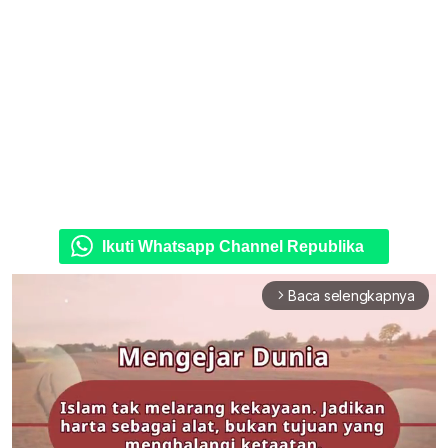
Ikuti Whatsapp Channel Republika
Baca selengkapnya
arrow_forward_ios