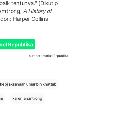
aik tentunya." (Dikutip
rsmtrong,
A History of
don: Harper Collins
nel Republika
sumber : Harian Republika
kebijaksanaan umar bin khattab
em
karen arsmtrong