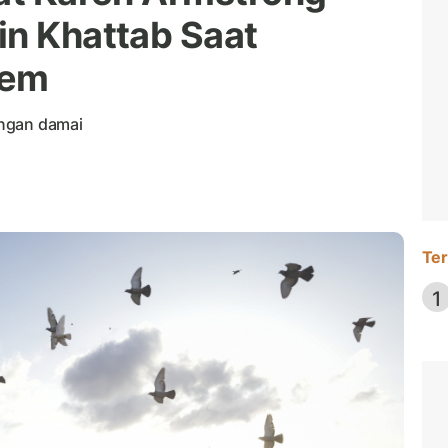
in Khattab Saat
lem
engan damai
Ter
1