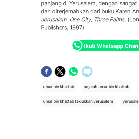
panjang di Yerusalem, dengan sangat b
dan diterjemahkan dari buku Karen A
Jerusalem: One City, Three Faiths,
(Lon
Publishers, 1997)
Ikuti Whatsapp Chan
umar bin khattab
sejarah umar bin khattab
umar bin khattab taklukkan yerusalem
yerusal