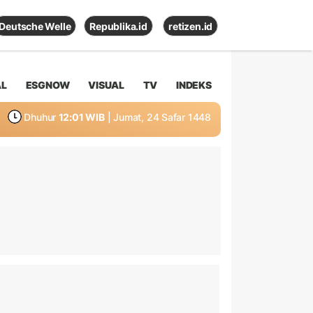
Deutsche Welle
Republika.id
retizen.id
AL
ESGNOW
VISUAL
TV
INDEKS
Dhuhur
12:01 WIB
| Jumat, 24 Safar 1448