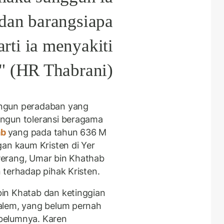
dan barangsiapa
rti ia menyakiti
" (HR Thabrani).
angun peradaban yang
ngun toleransi beragama
ab
yang pada tahun 636 M
gan kaum Kristen di Yer
Perang, Umar bin Khathab
 terhadap pihak Kristen.
in Khatab dan ketinggian
alem, yang belum pernah
belumnya. Karen