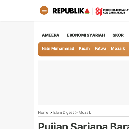
AMEERA
EKONOMI SYARIAH
SKOR
Nabi Muhammad
Kisah
Fatwa
Mozaik
>
>
Home
Islam Digest
Mozaik
Pujian Sarjana Ba