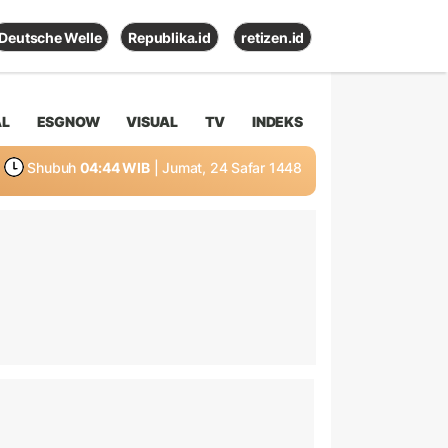
Deutsche Welle
Republika.id
retizen.id
AL
ESGNOW
VISUAL
TV
INDEKS
Shubuh
04:44 WIB
| Jumat, 24 Safar 1448