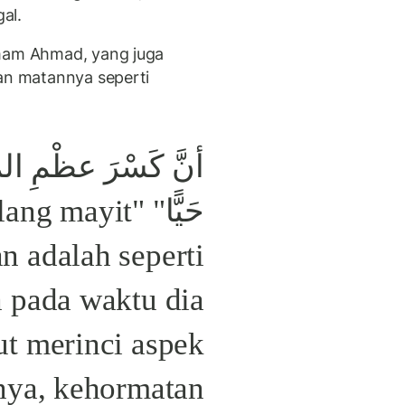
al.
Imam Ahmad, yang juga
kan matannya seperti
أنَّ كَسْرَ عظْمِ الم
 tulang mayit
n adalah seperti
pada waktu dia
ut merinci aspek
nya, kehormatan