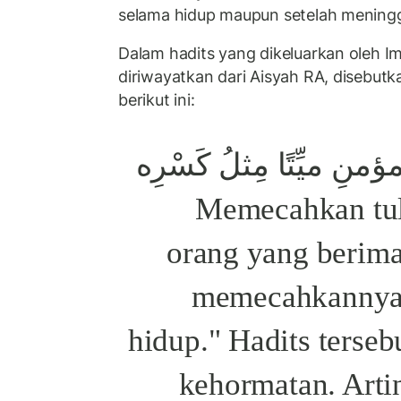
selama hidup maupun setelah meningg
Dalam hadits yang dikeluarkan oleh 
diriwayatkan dari Aisyah RA, disebut
berikut ini:
ؤمنِ ميِّتًا مِثلُ كَسْرِه
حَيًّا" "Memecahkan
orang yang berima
memecahkannya 
hidup." Hadits terseb
kehormatan. Arti