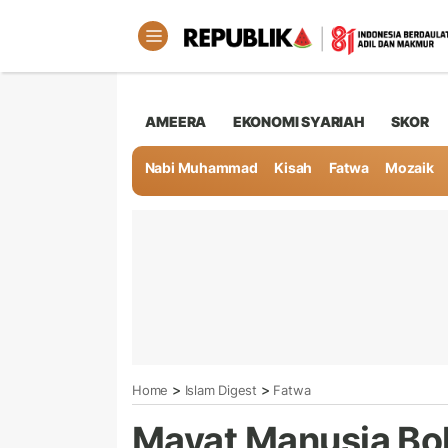
AMEERA
EKONOMI SYARIAH
SKOR
Nabi Muhammad
Kisah
Fatwa
Mozaik
>
>
Home
Islam Digest
Fatwa
Mayat Manusia Bol