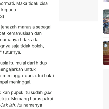
ihormati. Maka tidak bisa
a kepada
3).
 jenazah manusia sebagai
bat kemanusiaan dan
 namanya tidak ada
ya saja tidak boleh,
" tuturnya.
sia itu mulai dari hidup
mengajarkan untuk
 meninggal dunia. Ini bukti
mpai meninggal.
dikan pupuk itu sudah
gak
setuju. Memang harus pakai
Gak lah. I
tu namanya