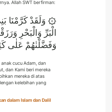
rnya. Allah SWT berfirman:
وَلَقَدْ كَرَّمْنَا بَنِيٓ
الْبَرِّ وَالْبَحْرِ وَرَزَق
وَفَضَّلْنٰهُمْ عَلٰى كَثِ ࣖ
n anak cucu Adam, dan
ut, dan Kami beri mereka
ebihkan mereka di atas
dengan kelebihan yang
n dalam Islam dan Dalil