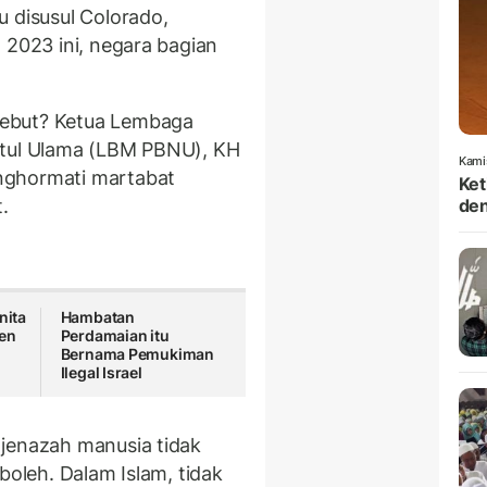
u disusul Colorado,
 2023 ini, negara bagian
sebut? Ketua Lembaga
atul Ulama (LBM PBNU), KH
Kami
nghormati martabat
Ket
.
den
nita
Hambatan
ten
Perdamaian itu
Bernama Pemukiman
Ilegal Israel
 jenazah manusia tidak
boleh. Dalam Islam, tidak