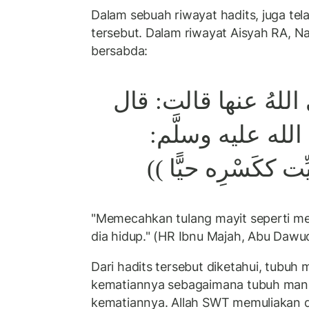
Dalam sebuah riwayat hadits, juga tel
tersebut. Dalam riwayat Aisyah RA,
bersabda:
اللهُ عنها قالت: قال
 الله عليه وسلَّم
((يِّت ككَسْرِه حيًّا
"Memecahkan tulang mayit seperti 
dia hidup." (HR Ibnu Majah, Abu Daw
Dari hadits tersebut diketahui, tubuh 
kematiannya sebagaimana tubuh manu
kematiannya. Allah SWT memuliakan di