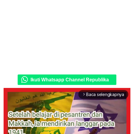
Ikuti Whatsapp Channel Republika
Baca selengkapnya
arrow_forward_ios