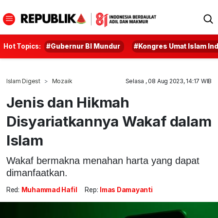
Hot Topics:
#Gubernur BI Mundur
#Kongres Umat Islam In
Islam Digest
Mozaik
Selasa , 08 Aug 2023, 14:17 WIB
Jenis dan Hikmah
Disyariatkannya Wakaf dalam
Islam
Wakaf bermakna menahan harta yang dapat
dimanfaatkan.
Red:
Muhammad Hafil
Rep:
Imas Damayanti