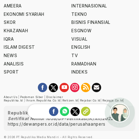
AMEERA
INTERNASIONAL
EKONOMI SYARIAH
TEKNO
SKOR
BISNIS FINANSIAL
KHAZANAH
ESGNOW
IQRA
VISUAL
ISLAM DIGEST
ENGLISH
NEWS
TV
ANALISIS
RAMADHAN
SPORT
INDEKS
About Us
|
Pedoman Siber
|
Disclaimer
Republika.id
|
Ihram.republika.co.id
|
Retizen.id
|
Rejabar.co.id
|
Rejogja.co.id
|
Republika telah diverifikasi oleh Dewan Pers
Sertifikat Nomor 1058/DP-Verifikasi/K/XII/2022
https://dewanpers.or.id/data/perusahaanpers
Ask me!
© 2026 PT Republika Media Mandiri - All Rights Reserved.