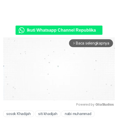
Ikuti Whatsapp Channel Republika
Baca selengkapnya
arrow_forward_ios
Powered by 
GliaStudios
sosok Khadijah
siti khadijah
nabi muhammad
Mute