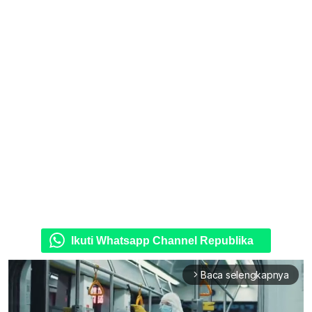
Ikuti Whatsapp Channel Republika
Baca selengkapnya
arrow_forward_ios