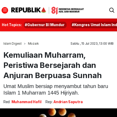
Hot Topics:
#Gubernur BI Mundur
#Kongres Umat Islam In
Islam Digest
Mozaik
Sabtu , 15 Jul 2023, 13:00 WIB
Kemuliaan Muharram,
Peristiwa Bersejarah dan
Anjuran Berpuasa Sunnah
Umat Muslim bersiap menyambut tahun baru
Islam 1 Muharram 1445 Hijriyah.
Red:
Muhammad Hafil
Rep:
Andrian Saputra