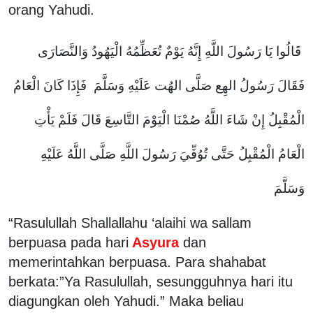
orang Yahudi.
قَالُوا يَا رَسُولَ اللَّهِ إِنَّهُ يَوْمٌ تُعَظِّمُهُ الْيَهُودُ وَالنَّصَارَى
فَقَالَ رَسُولُ الهِع صَلَّى الهُت عَلَيْهِ وَسَلَّمَ فَإِذَا كَانَ الْعَامُ
الْمُقْبِلُ إِنْ شَاءَ اللَّهُ صُمْنَا الْيَوْمَ التَّاسِعَ قَالَ فَلَمْ يَأْتِ
الْعَامُ الْمُقْبِلُ حَتَّى تُوُفِّيَ رَسُولَ اللَّهِ صَلَّى اللَّهُ عَلَيْهِ
وَسَلَّمَ
“Rasulullah Shallallahu ‘alaihi wa sallam
berpuasa pada hari
Asyura
dan
memerintahkan berpuasa. Para shahabat
berkata:”Ya Rasulullah, sesungguhnya hari itu
diagungkan oleh Yahudi.” Maka beliau