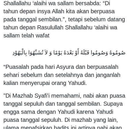
Shallallahu ‘alaihi wa sallam bersabda: “Di
tahun depan insya Allah kita akan berpuasa
pada tanggal sembilan.”, tetapi sebelum datang
tahun depan Rasulullah Shallallahu ‘alaihi wa
sallam telah wafat
صُومُوهُ وَصُومُوا قَبْلَهُ أَوْ بَعْدَهُ يَوْمًا وَ لاَ تُشَبِّهُوَا بِالْيَهُوْدِ
“Puasalah pada hari Asyura dan berpuasalah
sehari sebelum dan setelahnya dan janganlah
kalian menyerupai orang Yahudi.
"Di Mazhab Syafi'i memahami, nabi akan puasa
tanggal sepuluh dan tanggal sembilan. Supaya
engga sama dengan Yahudi karena Yahudi
puasa tanggal sepuluh. Di mazhab yang lain,
ulama menafsirkan hadits ini artinya nabi akan