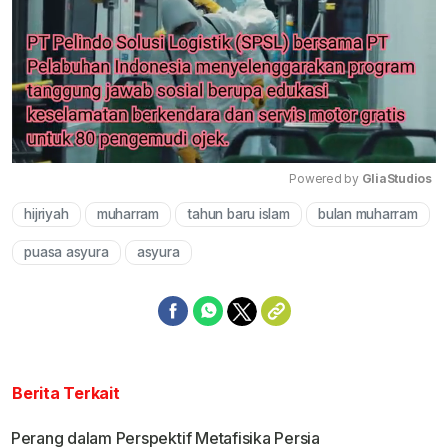
Powered by 
GliaStudios
hijriyah
muharram
tahun baru islam
bulan muharram
Mute
puasa asyura
asyura
Berita Terkait
Perang dalam Perspektif Metafisika Persia