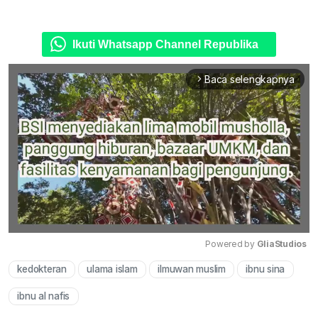
Ikuti Whatsapp Channel Republika
Baca selengkapnya
arrow_forward_ios
Powered by 
GliaStudios
kedokteran
ulama islam
ilmuwan muslim
ibnu sina
Mute
ibnu al nafis