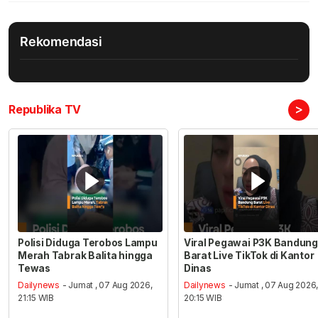
Rekomendasi
>
Republika TV
Polisi Diduga Terobos Lampu
Viral Pegawai P3K Bandung
Merah Tabrak Balita hingga
Barat Live TikTok di Kantor
Tewas
Dinas
Dailynews
- Jumat , 07 Aug 2026,
Dailynews
- Jumat , 07 Aug 2026
21:15 WIB
20:15 WIB