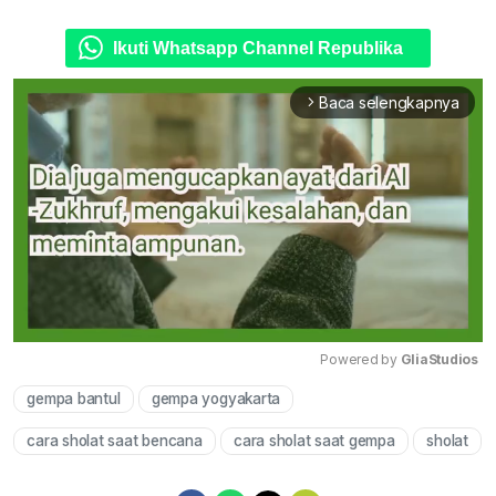
Ikuti Whatsapp Channel Republika
Baca selengkapnya
arrow_forward_ios
Powered by 
GliaStudios
gempa bantul
gempa yogyakarta
Mute
cara sholat saat bencana
cara sholat saat gempa
sholat