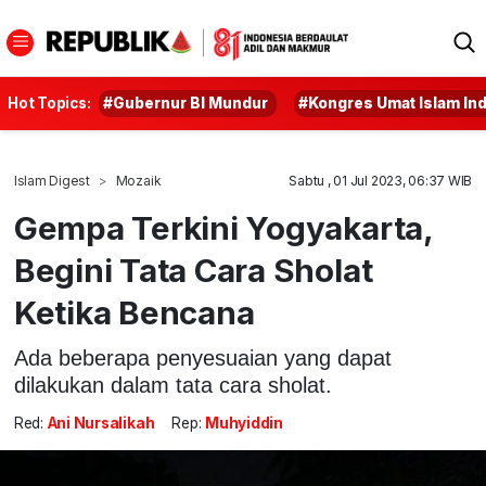
Hot Topics:
#Gubernur BI Mundur
#Kongres Umat Islam In
Islam Digest
Mozaik
Sabtu , 01 Jul 2023, 06:37 WIB
Gempa Terkini Yogyakarta,
Begini Tata Cara Sholat
Ketika Bencana
Ada beberapa penyesuaian yang dapat
dilakukan dalam tata cara sholat.
Red:
Ani Nursalikah
Rep:
Muhyiddin